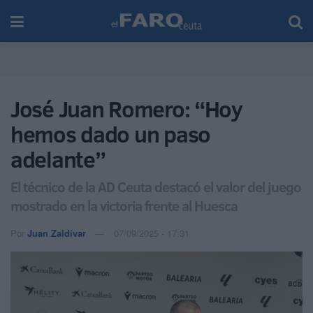
José Juan Romero: “Hoy
hemos dado un paso
adelante”
El técnico de la AD Ceuta destacó el valor del juego
mostrado en la victoria frente al Huesca
Por
Juan Zaldívar
07/09/2025 - 17:31