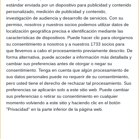
Un momento de alegría supuso el último gol que al técnico
estándar enviada por un dispositivo para publicidad y contenido
de Gerena le supuso un breve mareo de la emoción.
personalizado, medición de publicidad y contenido,
investigación de audiencia y desarrollo de servicios.
Con su
“
Momento de mucho éxtasis,
me agaché no vaya a ser
permiso, nosotros y nuestros socios podemos utilizar datos de
que me lleve una hostia en pleno campo”, dijo bromeando
localización geográfica precisa e identificación mediante las
el entrenador.
características de dispositivos. Puede hacer clic para otorgarnos
su consentimiento a nosotros y a nuestros 1733 socios para
Un técnico satisfecho
que llevemos a cabo el procesamiento previamente descrito. De
forma alternativa, puede acceder a información más detallada y
cambiar sus preferencias antes de otorgar o negar su
José Juan tiene más que claro el rol que tuvo el equipo
consentimiento.
Tenga en cuenta que algún procesamiento de
sobre el verde: “
De principio a fin hemos sido mejores
”.
sus datos personales puede no requerir de su consentimiento,
“Hemos contrarrestado bien lo que ellos saben hacer”,
pero usted tiene el derecho de rechazar tal procesamiento. Sus
preferencias se aplicarán solo a este sitio web. Puede cambiar
comentó el míster del Ceuta.
sus preferencias o retirar su consentimiento en cualquier
momento volviendo a este sitio y haciendo clic en el botón
“
Hemos llevado a cabo las cosas que trabajamos, las
"Privacidad" en la parte inferior de la página web.
cosas que queremos hacer
”, detalló el técnico. José
Juan ha destacado lo positivo de la verticalidad con las
caída de Koné, Marcos o Aisar; o la posición de Gonzalo
Almenara, clave en su rol para el entrenador caballa.