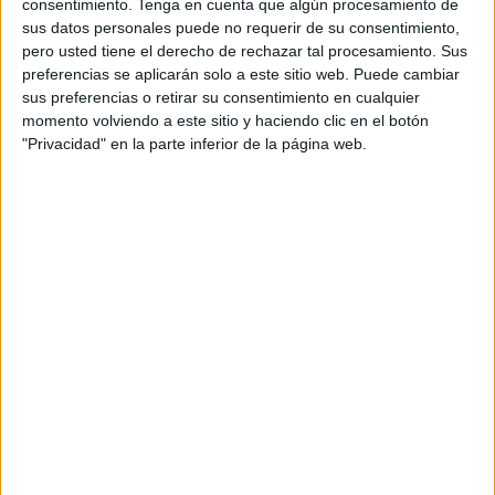
consentimiento.
Tenga en cuenta que algún procesamiento de
Sigo escuchando los ruidos de siempre y sin ver nada se
sus datos personales puede no requerir de su consentimiento,
de lo que se trata, no es ser adivino, sino tener experiencia
pero usted tiene el derecho de rechazar tal procesamiento. Sus
que nos ha llegado en la observación de nuestro contorno.
preferencias se aplicarán solo a este sitio web. Puede cambiar
sus preferencias o retirar su consentimiento en cualquier
Y es que somos algo que ha llegado a este mundo y
momento volviendo a este sitio y haciendo clic en el botón
seguimos en el por algún motivo y eso es lo que tenemos
"Privacidad" en la parte inferior de la página web.
que descubrir.
El presente es hoy, y hay que escudriñar, para sentir la
curiosidad, y tender la mano al juego de todos los días,
ese que nos hace abrir los ojos a un nuevo envite, una
nueva oportunidad de estar aquí, con los nuestros y
nuestras vecindad, que cuenta a los suyos, una y otra vez,
ya que desea estar con ellos y sentirse útil.
No todo es pensar, sino actuar y buscar la interrelación con
nuestros congéneres y sentirse útil, activo, y fomentar algo
que nos sirva para que piensen en nosotros cada