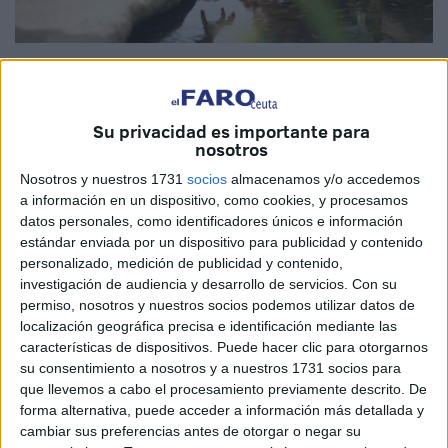
Imagen cedida
Su privacidad es importante para
nosotros
Jugar en nuestra vida, intentar ser niños durante todos los
Nosotros y nuestros 1731
socios
almacenamos y/o accedemos
días, ser esa persona inocente que va por las calles
a información en un dispositivo, como cookies, y procesamos
buscando datos nuevos, fingir que no sabes para escuchar
datos personales, como identificadores únicos e información
cosas de nuestros semejantes, sentir la confianza de los
estándar enviada por un dispositivo para publicidad y contenido
personalizado, medición de publicidad y contenido,
tuyos, ser una piedra que está ahí indicando que existe.
investigación de audiencia y desarrollo de servicios.
Con su
permiso, nosotros y nuestros socios podemos utilizar datos de
Buscar todos los días una razón de existir, descubrir que
localización geográfica precisa e identificación mediante las
estamos equivocados y que debemos de abrirnos al
características de dispositivos. Puede hacer clic para otorgarnos
mundo actual, no ceñirnos a una idea de antaño, y pensar
su consentimiento a nosotros y a nuestros 1731 socios para
que estamos en el presente y que el futuro puede
que llevemos a cabo el procesamiento previamente descrito. De
forma alternativa, puede acceder a información más detallada y
estar aquí al lado.
cambiar sus preferencias antes de otorgar o negar su