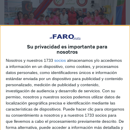
Su privacidad es importante para
nosotros
Nosotros y nuestros 1733
socios
almacenamos y/o accedemos
a información en un dispositivo, como cookies, y procesamos
Imágenes cedidas
datos personales, como identificadores únicos e información
estándar enviada por un dispositivo para publicidad y contenido
personalizado, medición de publicidad y contenido,
investigación de audiencia y desarrollo de servicios.
Con su
permiso, nosotros y nuestros socios podemos utilizar datos de
El Club Sepai Karate de Ceuta se encuentra inmerso en la
localización geográfica precisa e identificación mediante las
preparación de próximas competiciones oficiales que se
características de dispositivos. Puede hacer clic para otorgarnos
vienen en este mes de abril. Con Cristóbal Mateo a la
su consentimiento a nosotros y a nuestros 1733 socios para
cabeza, los
karatecas
ya se preparan para demostrar su
que llevemos a cabo el procesamiento previamente descrito. De
forma alternativa, puede acceder a información más detallada y
valía en el tatami.