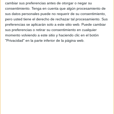
cambiar sus preferencias antes de otorgar o negar su
consentimiento.
Tenga en cuenta que algún procesamiento de
En estas dos semanas de vacaciones no han parado y han
sus datos personales puede no requerir de su consentimiento,
continuado desarrollando sus entrenamientos de alto nivel,
pero usted tiene el derecho de rechazar tal procesamiento. Sus
con el planning de preparación, no solo en el Dojo del
preferencias se aplicarán solo a este sitio web. Puede cambiar
Sepai sino también en nuevas instalaciones para
sus preferencias o retirar su consentimiento en cualquier
momento volviendo a este sitio y haciendo clic en el botón
fortalecer sus entrenos, como en la plata y en las
"Privacidad" en la parte inferior de la página web.
instalaciones del
pabellón Díaz-Flor
.
Los próximos eventos deportivos que tienen en mente los
de
Cristóbal Mateo
son los siguientes: la primera liga
nacional en categoría junior y de veteranos que se
celebrarán en la localidad manchega de Guadalajara, los
días 19, 20 y 21 de abril a los que acudirá un grupo nutrido
de karatecas caballas.
El viernes 19 está programado que compitan los veteranos
y el sábado 20 la categoría junior. El domingo 21 contará
con una participación especial ya que tres karatecas