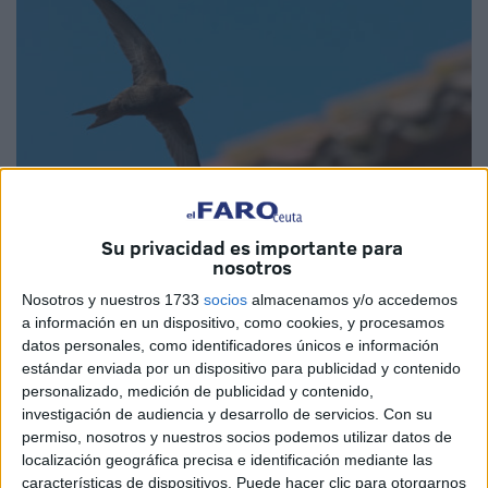
Su privacidad es importante para
nosotros
Imagen de archivo
Nosotros y nuestros 1733
socios
almacenamos y/o accedemos
a información en un dispositivo, como cookies, y procesamos
datos personales, como identificadores únicos e información
SEO-BirdLife
ha dado a conocer este miércoles que la
estándar enviada por un dispositivo para publicidad y contenido
personalizado, medición de publicidad y contenido,
población de vencejo común descendió un 33,6% en 2022
investigación de audiencia y desarrollo de servicios.
Con su
si se comparan los datos con las cifras registradas en
permiso, nosotros y nuestros socios podemos utilizar datos de
1998. Una advertencia en la que también han incluido el
localización geográfica precisa e identificación mediante las
peligro que corren estas aves en Ceuta.
características de dispositivos. Puede hacer clic para otorgarnos