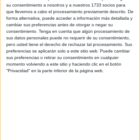
su consentimiento a nosotros y a nuestros 1733 socios para
La información que han dado a conocer se desprende del
que llevemos a cabo el procesamiento previamente descrito. De
forma alternativa, puede acceder a información más detallada y
Programa Sacre, “que facilita el conocimiento del estado
cambiar sus preferencias antes de otorgar o negar su
de conservación de las aves más habituales de nuestro
consentimiento.
Tenga en cuenta que algún procesamiento de
entorno” y que se ha dado a conocer a propósito del Día
sus datos personales puede no requerir de su consentimiento,
Internacional
del Vencejo
.
pero usted tiene el derecho de rechazar tal procesamiento. Sus
preferencias se aplicarán solo a este sitio web. Puede cambiar
Al respecto, dese la organización conservacionista han
sus preferencias o retirar su consentimiento en cualquier
momento volviendo a este sitio y haciendo clic en el botón
explicado que los vencejos construyen sus nidos en
"Privacidad" en la parte inferior de la página web.
grietas y huecos de edificios, manifestando su
preocupación al señalar que esto "no se tiene en cuenta a
la hora de acometer obras de rehabilitación y demolición, a
pesar de estar oficialmente protegidas”.
Ante esta situación, han hecho un nuevo llamamiento a
proteger los nidos, especialmente en plena época de cría,
“mediante la planificación de las obras en la gestión
municipal”, esto “para evitar la destrucción de colonias de