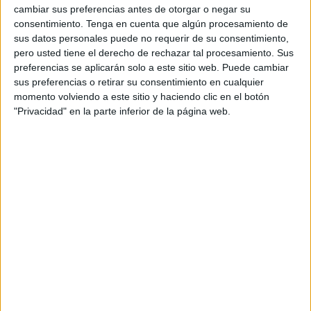
que las armas son herramientas destinadas a cavar zanjas
cambiar sus preferencias antes de otorgar o negar su
de división, a vaciar las casas de familias, a destruir
consentimiento.
Tenga en cuenta que algún procesamiento de
sus datos personales puede no requerir de su consentimiento,
escuelas y a demoler hospitales.
pero usted tiene el derecho de rechazar tal procesamiento. Sus
preferencias se aplicarán solo a este sitio web. Puede cambiar
Nuestros Cristos crucificados son llamadas para que
sus preferencias o retirar su consentimiento en cualquier
prestemos atención a los pueblos humillados, a las
momento volviendo a este sitio y haciendo clic en el botón
ciudades devastadas y a los cuerpos sin nombre que el
"Privacidad" en la parte inferior de la página web.
mar devuelve. Estos cuerpos desnudos denuncian a
quienes tratan de engañarnos llamando “estrategia”,
“conversaciones” o “diplomacia” a lo que es escándalo,
mentira o chantaje. El ritmo de estos tambores cofradieros
son los ecos tenebrosos del rugido feroz de las armas que,
construidas, vendidas y almacenadas, a veces, son
bendecidas cínicamente.
Mientras siguen las guerras con armas y con palabras
mortíferas que a todos nos amenazan, es posible que nos
estemos acostumbrando a no sentir el grito de los