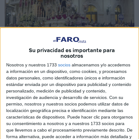
El Faro
Su privacidad es importante para
nosotros
Nosotros y nuestros 1733
socios
almacenamos y/o accedemos
a información en un dispositivo, como cookies, y procesamos
La Semana Santa actual cobra sentido cuando, además
datos personales, como identificadores únicos e información
de evocar el pasado histórico proponiendo una diferente
estándar enviada por un dispositivo para publicidad y contenido
personalizado, medición de publicidad y contenido,
concepción religiosa, también ilumina el dolor que hoy
investigación de audiencia y desarrollo de servicios.
Con su
generan las guerras en el corazón de las madres que
permiso, nosotros y nuestros socios podemos utilizar datos de
pierden a sus hijos y se convierte en un grito que reclama
localización geográfica precisa e identificación mediante las
la paz como el camino indispensable para vivir
características de dispositivos. Puede hacer clic para otorgarnos
su consentimiento a nosotros y a nuestros 1733 socios para
humanamente. Cuando nos invita a mirar las heridas de
que llevemos a cabo el procesamiento previamente descrito. De
cualquier ser humano como hermanos, cuando nos explica
forma alternativa, puede acceder a información más detallada y