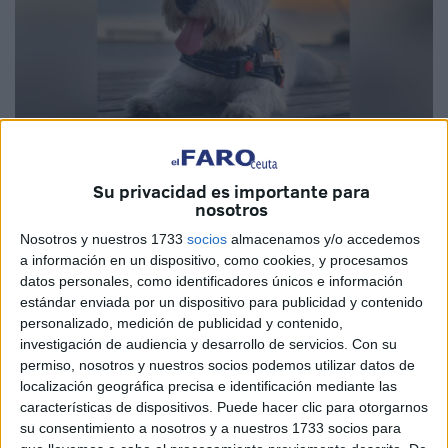
Imagen cedida
Su privacidad es importante para
nosotros
Nosotros y nuestros 1733
socios
almacenamos y/o accedemos
a información en un dispositivo, como cookies, y procesamos
Ha pasado ya un año desde que el Movimiento Ciudadano
datos personales, como identificadores únicos e información
por la Dignidad Animal alzó la voz para denunciar la falta
estándar enviada por un dispositivo para publicidad y contenido
de un crematorio de mascotas en Ceuta. Antes que
personalizado, medición de publicidad y contenido,
investigación de audiencia y desarrollo de servicios.
Con su
nosotros, asociaciones y profesionales veterinarios ya lo
permiso, nosotros y nuestros socios podemos utilizar datos de
habían hecho, sin obtener respuesta.
localización geográfica precisa e identificación mediante las
características de dispositivos. Puede hacer clic para otorgarnos
Este movimiento nace de una necesidad urgente: ofrecer a
su consentimiento a nosotros y a nuestros 1733 socios para
nuestras mascotas un final digno. Actualmente, cuando