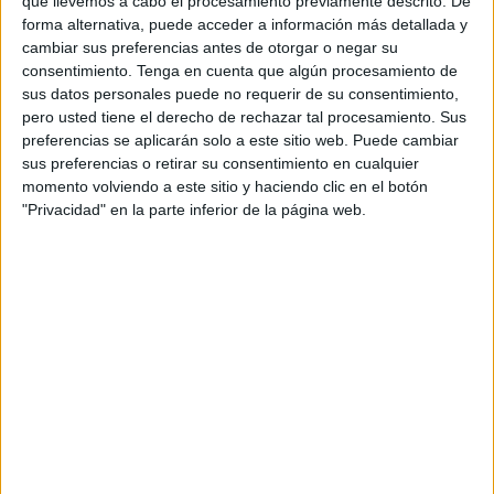
que llevemos a cabo el procesamiento previamente descrito. De
fallecen en Ceuta, son trasladadas a la península en
forma alternativa, puede acceder a información más detallada y
cambiar sus preferencias antes de otorgar o negar su
contenedores, mezcladas con restos de animales
consentimiento.
Tenga en cuenta que algún procesamiento de
destinados al consumo humano. Una práctica que
sus datos personales puede no requerir de su consentimiento,
llevamos años denunciando por su falta de humanidad.
pero usted tiene el derecho de rechazar tal procesamiento. Sus
preferencias se aplicarán solo a este sitio web. Puede cambiar
Aun así, la Consejería de Sanidad nos pide paciencia,
sus preferencias o retirar su consentimiento en cualquier
asegurando que el crematorio será una realidad antes de
momento volviendo a este sitio y haciendo clic en el botón
que finalice la legislatura. Señora Nabila Benzina, esas
"Privacidad" en la parte inferior de la página web.
palabras deberían explicárselas a quienes, el pasado
miércoles tuvieron que vivir uno de los momentos más
duros de su vida.
Paco, como se llama, murió lejos de la tierra donde creció,
jugó y fue feliz. Se fue rodeado de su familia, lleno de
amor, dejando recuerdos imborrables en todos los que lo
querían.
"Paco, como otras tantas