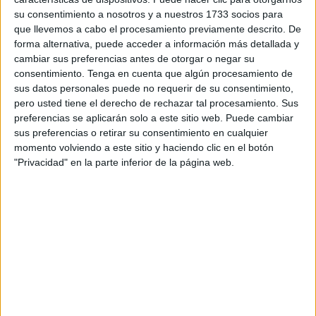
Miembros de la Hermandad de las Penas, e incluso
su consentimiento a nosotros y a nuestros 1733 socios para
amigos de mi padre, fueron felices sacando a la calle sus
que llevemos a cabo el procesamiento previamente descrito. De
forma alternativa, puede acceder a información más detallada y
“pasos” del Cristo y la Virgen. Cuando en Jueves Santo
cambiar sus preferencias antes de otorgar o negar su
procesionaban estos dos, mi padre nos decía que
consentimiento.
Tenga en cuenta que algún procesamiento de
observáramos delante del “paso “de la Virgen, cómo una
sus datos personales puede no requerir de su consentimiento,
persona con una túnica celeste y blanca, levantaba un
pero usted tiene el derecho de rechazar tal procesamiento. Sus
preferencias se aplicarán solo a este sitio web. Puede cambiar
varal de Hermano mayor y lo hacía mover en sentido
sus preferencias o retirar su consentimiento en cualquier
vertical dos o tres veces, entonces sabríamos que era él.
momento volviendo a este sitio y haciendo clic en el botón
Efectivamente, así fue y así lo vimos durante bastantes
"Privacidad" en la parte inferior de la página web.
años. Mi padre era más “de Virgen que de Cristo”; sentía
pasión por su hermandad y así nos lo transmitía a la
Familia En aquella época de los años 60-70, yo,
sencillamente acudía a ver los “pasos”, sin más. Pero con
el paso de los años, me animé a salir acompañando al
Ecce Homo, después de fallecido mi padre (1973). Nunca
antes lo había hecho, pero fue en recuerdo a él que me
animé a hacerlo. Entonces la túnica era (y sigue siendo),