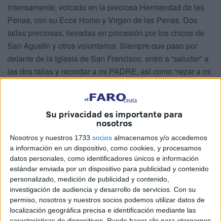
intensamente, volcado en la preciosa Hermandad de las
Penas, con su Ecce Homo y Virgen de las Penas. Dos
tallas preciosas, llevadas en procesión por los chicos de
San Agustín y otros voluntarios. Siempre que paso por
delante de la Iglesia de San Francisco, entro a “saludar” a
las dos tallas y recordar a mi PADRE, así como “rezar a mi
manera”; y “hablar con Bernabé”, que siempre está
presente.
Su privacidad es importante para
Mi padre era religioso, pero no beato. Tenía una mente
nosotros
abierta. Casi todas las mañanas, al levantarse muy
Nosotros y nuestros 1733
socios
almacenamos y/o accedemos
temprano y desayunar, marchaba a caminar e ir a Misa (a
a información en un dispositivo, como cookies, y procesamos
San Francisco). Lo recuerdo, cuando yo, estudiando
datos personales, como identificadores únicos e información
Magisterio (muchos compañeros-as se quedaban en mi
estándar enviada por un dispositivo para publicidad y contenido
personalizado, medición de publicidad y contenido,
casa a estudiar y “medio dormir”), él se despedía con un:
investigación de audiencia y desarrollo de servicios.
Con su
¡Hasta luego, niñas! Y nos gastaba una broma para
permiso, nosotros y nuestros socios podemos utilizar datos de
animarnos. Siempre fue así con todos.
localización geográfica precisa e identificación mediante las
características de dispositivos. Puede hacer clic para otorgarnos