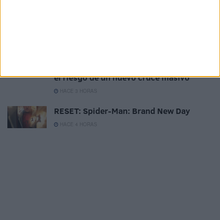
Italia y Dinamarca rechazan “la
inmigración descontrolada” y reclaman
centros de repatriación fuera de Europa
HACE 2 HORAS
Defensa cancela todos los permisos de
los militares desplegados en Ceuta ante
el riesgo de un nuevo cruce masivo
HACE 3 HORAS
RESET: Spider-Man: Brand New Day
HACE 4 HORAS