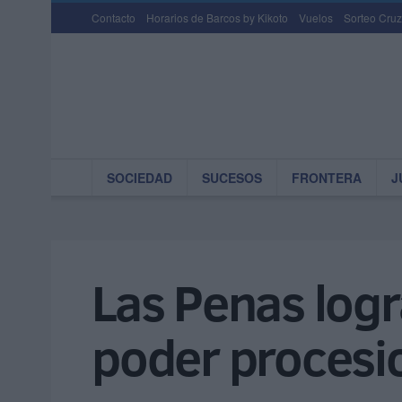
Contacto
Horarios de Barcos by Kikoto
Vuelos
Sorteo Cruz
SOCIEDAD
SUCESOS
FRONTERA
J
Las Penas logra
poder procesi