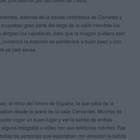
oder procesionar por las calles de Ceuta.
 penitentes, además de la banda cordobesa de Cornetas y
ocupaban gran parte del largo de la calle mientras los
dirigían los capataces, para que la imagen pudiera salir
, comenzó la estación de penitencia a buen paso y con
es ya casi secas.
, al ritmo del himno de España, la que salía de la
lababan desde la acera de la calle Cervantes. Muchos de
oder coger un buen lugar y ver la salida de ambas
lguna fotografía o vídeo con sus teléfonos móviles. Fue
e todas las personas que esperaban con emoción la salida