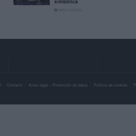
simbólica
HACE 4 MESES
d
Contacto
Aviso legal – Protección de datos
Política de cookies
P