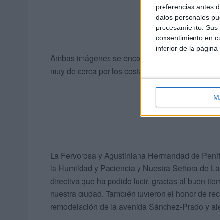
preferencias antes d
datos personales pue
procesamiento. Sus p
consentimiento en cu
inferior de la página
Ambas imágenes se encontraron acompañadas e
muy de cerca por los costaleros que esperaban su
M
La Fervorosa y Agustiniana Hermandad de Penite
la Humildad y Paciencia y Nuestra Señora de L
directiva que ha podido lucir, gracias al buen tie
nuestra ciudad. También tuvieron el honor de re
remodelación de la avenida Sánchez-Prado y al