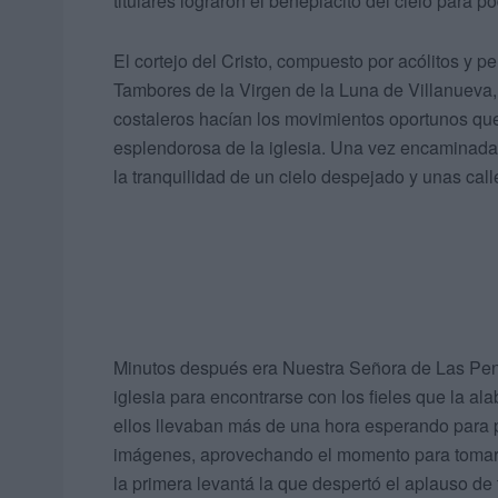
titulares lograron el beneplácito del cielo para p
El cortejo del Cristo, compuesto por acólitos y
Tambores de la Virgen de la Luna de Villanueva, 
costaleros hacían los movimientos oportunos que 
esplendorosa de la iglesia. Una vez encaminada
la tranquilidad de un cielo despejado y unas call
Minutos después era Nuestra Señora de Las Penas
iglesia para encontrarse con los fieles que la a
ellos llevaban más de una hora esperando para p
imágenes, aprovechando el momento para tomar a
la primera levantá la que despertó el aplauso d