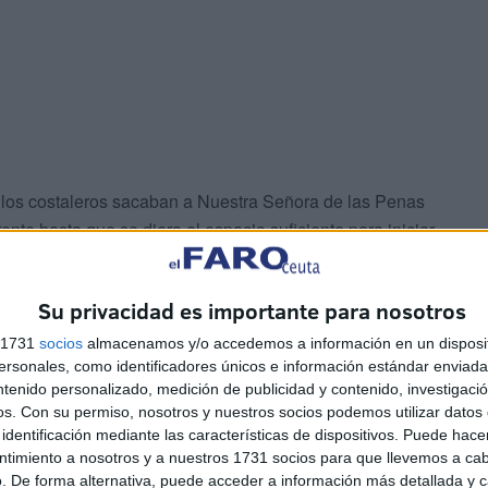
 los costaleros sacaban a Nuestra Señora de las Penas
rente hasta que se diera el espacio suficiente para iniciar
has devotas destacaron el detalle de las flores blancas
ul intenso de su manto.
Su privacidad es importante para nosotros
tantes el protagonismo a la virgen, ya que esperando en
s 1731
socios
almacenamos y/o accedemos a información en un disposit
sonales, como identificadores únicos e información estándar enviada 
cólitos que procesionó junto con la titular e iba
ntenido personalizado, medición de publicidad y contenido, investigaci
n sus canastillas. También, como cofradía agustiniana,
os.
Con su permiso, nosotros y nuestros socios podemos utilizar datos 
s.
identificación mediante las características de dispositivos. Puede hacer
ntimiento a nosotros y a nuestros 1731 socios para que llevemos a ca
. De forma alternativa, puede acceder a información más detallada y 