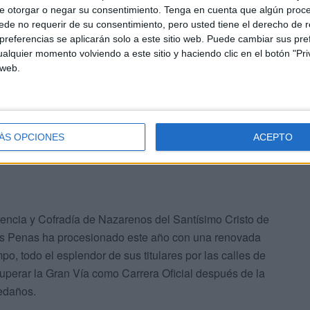
e otorgar o negar su consentimiento.
Tenga en cuenta que algún proc
de no requerir de su consentimiento, pero usted tiene el derecho de r
referencias se aplicarán solo a este sitio web. Puede cambiar sus pref
alquier momento volviendo a este sitio y haciendo clic en el botón "Pri
 web.
n todo momento por un gran número de ciudadanos y
 turno para el cambio de cuadrilla.
ÁS OPCIONES
ACEPTO
ncia y Cofradía de Nazarenos del Santísimo Cristo de
as Penas ha procesionado este año con una renovada
mpo, todo el esplendor de sus titulares por las calles de
cuperar la Gran Vía como Carrera Oficial después de la
edaños.