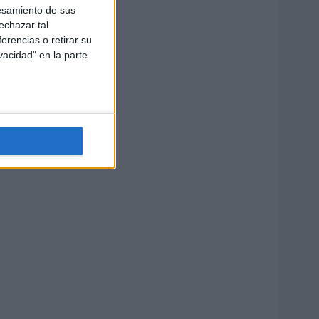
esamiento de sus
echazar tal
erencias o retirar su
vacidad" en la parte