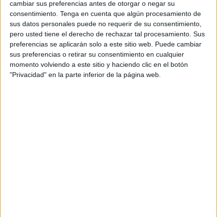
cambiar sus preferencias antes de otorgar o negar su
lunes a partir de las siete de la tarde. El foro estará guiado
consentimiento.
Tenga en cuenta que algún procesamiento de
por Rafael Morata, que presenta en esta ocasión el filme
sus datos personales puede no requerir de su consentimiento,
‘El extraño viaje’, una película de 1964 dirigida por
pero usted tiene el derecho de rechazar tal procesamiento. Sus
Fernando Fernán Gómez.
preferencias se aplicarán solo a este sitio web. Puede cambiar
sus preferencias o retirar su consentimiento en cualquier
Este título cuenta la historia de una familia que reside en
momento volviendo a este sitio y haciendo clic en el botón
"Privacidad" en la parte inferior de la página web.
un pequeño pueblo cercano a Madrid, una vida tranquila
que cambia el día en el que los tres hermanos encaran un
trágico suceso. La producción audiovisual de Fernán está
basada en un caso real acaecido en Murcia, el conocido
como ‘crimen de Mazarrón’.
Estos también serán los últimos días para visitar la
exposición cinematográfica
‘Proyectores, carteleras y
afiches antiguos’,
que estará abierta al público hasta este
martes.
Ese mismo día los lectores más jóvenes tienen una cita