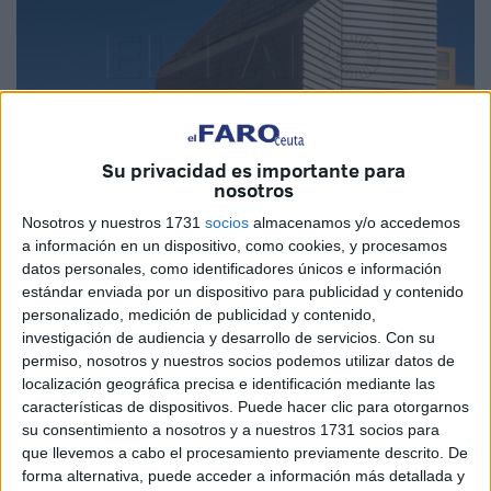
Su privacidad es importante para
nosotros
Nosotros y nuestros 1731
socios
almacenamos y/o accedemos
Imagen de archivo
a información en un dispositivo, como cookies, y procesamos
datos personales, como identificadores únicos e información
estándar enviada por un dispositivo para publicidad y contenido
personalizado, medición de publicidad y contenido,
investigación de audiencia y desarrollo de servicios.
Con su
Las
bibliotecas
públicas de Ceuta continúan en su labor
permiso, nosotros y nuestros socios podemos utilizar datos de
cultural. Una semana más traen a la ciudad una
localización geográfica precisa e identificación mediante las
programación variada para disfrutar de la
literatura
y el
características de dispositivos. Puede hacer clic para otorgarnos
cine
.
su consentimiento a nosotros y a nuestros 1731 socios para
que llevemos a cabo el procesamiento previamente descrito. De
La agenda arranca esta semana con un cine club este
forma alternativa, puede acceder a información más detallada y