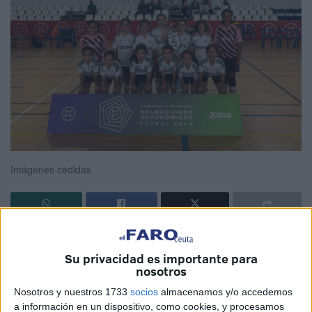
Imágenes cedidas
Las
Selecciones Sub-10
de Ceuta de
fútbol sala
han
cerrado este viernes su participación en el
Campeonato
Su privacidad es importante para
nosotros
de España de Selecciones Autonó
micas
, que se ha
celebrado durante estos días en tierras murcianas, con las
Nosotros y nuestros 1733
socios
almacenamos y/o accedemos
a información en un dispositivo, como cookies, y procesamos
derrotas del equipo femenino ante Extremadura por un 1-7