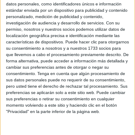
datos personales, como identificadores únicos e información
y el combinado masculino frente al Principado de Asturias
estándar enviada por un dispositivo para publicidad y contenido
por un 8-0 respectivamente.
personalizado, medición de publicidad y contenido,
investigación de audiencia y desarrollo de servicios.
Con su
Equipo Femenino
permiso, nosotros y nuestros socios podemos utilizar datos de
localización geográfica precisa e identificación mediante las
características de dispositivos. Puede hacer clic para otorgarnos
Las chicas
afrontaban su tercer partido en este Nacional
su consentimiento a nosotros y a nuestros 1733 socios para
ante un rival, Extremadura, que ya el día anterior había
que llevemos a cabo el procesamiento previamente descrito. De
sellado su clasificación para semifinales. Ceuta, que ha
forma alternativa, puede acceder a información más detallada y
cambiar sus preferencias antes de otorgar o negar su
realizado un magnífico campeonato, con 2 empates
ante
consentimiento.
Tenga en cuenta que algún procesamiento de
Melilla
y Canarias
, tenía la opción de conseguir la
sus datos personales puede no requerir de su consentimiento,
clasificación como mejor segunda del resto de grupos,
pero usted tiene el derecho de rechazar tal procesamiento. Sus
pero para ello debía superar a las extremeñas.
preferencias se aplicarán solo a este sitio web. Puede cambiar
sus preferencias o retirar su consentimiento en cualquier
El conjunto dirigido por Ñoño volvió a realizar un gran
momento volviendo a este sitio y haciendo clic en el botón
"Privacidad" en la parte inferior de la página web.
encuentro pese al resultado, plantando cara a su
adversario en la primera mitad, donde
el resultado fue de
1-1
tras varias ocasiones desaprovechas para marcar por