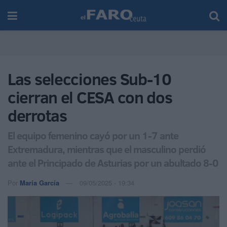
Las selecciones Sub-10
cierran el CESA con dos
derrotas
El equipo femenino cayó por un 1-7 ante
Extremadura, mientras que el masculino perdió
ante el Principado de Asturias por un abultado 8-0
Por
María García
09/05/2025 - 19:34