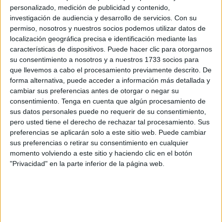
personalizado, medición de publicidad y contenido,
últimos cuatro años.
investigación de audiencia y desarrollo de servicios.
Con su
permiso, nosotros y nuestros socios podemos utilizar datos de
Los blanquinegros se enfrentarán, dentro del Grupo 2
localización geográfica precisa e identificación mediante las
de Segunda División
, a Región de Murcia, La Rioja y
características de dispositivos. Puede hacer clic para otorgarnos
Extremadura, partidos que serán retransmitidos en directo
su consentimiento a nosotros y a nuestros 1733 socios para
por la
Real Federación Española de Fútbol
a través de
que llevemos a cabo el procesamiento previamente descrito. De
forma alternativa, puede acceder a información más detallada y
sus canales oficiales rfef.es y Youtube (rfef).
cambiar sus preferencias antes de otorgar o negar su
consentimiento.
Tenga en cuenta que algún procesamiento de
Partidos
sus datos personales puede no requerir de su consentimiento,
pero usted tiene el derecho de rechazar tal procesamiento. Sus
Ambos equipos jugarán viernes, sábado y domingo. Los
preferencias se aplicarán solo a este sitio web. Puede cambiar
sus preferencias o retirar su consentimiento en cualquier
duelos ante la Región de Murcia serán a las 12:00 los sub-
momento volviendo a este sitio y haciendo clic en el botón
14 y a las 12:15 los sub-16 de la jornada del viernes.
"Privacidad" en la parte inferior de la página web.
El sábado
se jurará ante La Rioja. Los horarios son
idénticos a la fecha anterior para ambos equipos.
El domingo
, ante Extremadura, ambos equipos jugarán a