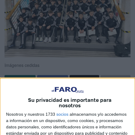
Imágenes cedidas
Este viernes arranca un nuevo Campeonato de
Su privacidad es importante para
España de Fútbol
de categoría masculina, competición
nosotros
que contará con la
participación de las
selecciones de
Nosotros y nuestros 1733
socios
almacenamos y/o accedemos
Ceuta
Sub-14 y Sub-16
. Murcia acogerá este sector que
a información en un dispositivo, como cookies, y procesamos
cuenta con un nuevo formato; 19 selecciones divididas en
datos personales, como identificadores únicos e información
dos divisiones según los resultados obtenidos en los
estándar enviada por un dispositivo para publicidad y contenido