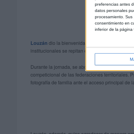
preferencias antes d
datos personales pue
procesamiento. Sus p
consentimiento en cu
inferior de la página
Louzán
dio la bienvenida a los dirigentes pres
institucionales se repitan en las distintas ciud
M
Durante la jornada, se abordaron diversos asunt
competicional de las federaciones territoriales. P
fotografía de familia ante el acceso principal de 
Louzán, además, quiso agradecer de manera espec