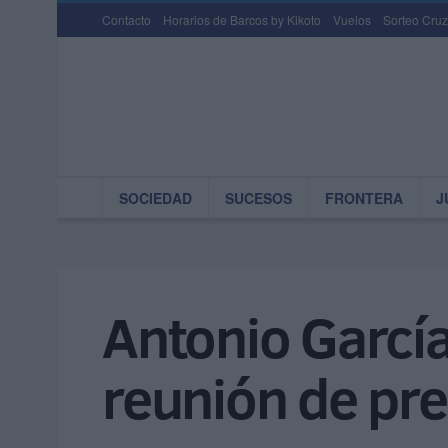
Contacto
Horarios de Barcos by Kikoto
Vuelos
Sorteo Cruz
SOCIEDAD
SUCESOS
FRONTERA
J
Antonio García
reunión de pres