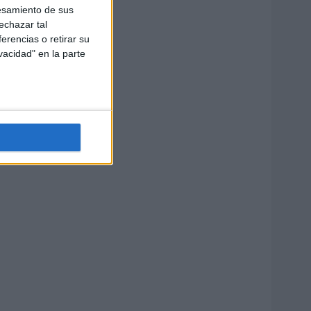
esamiento de sus
echazar tal
erencias o retirar su
vacidad" en la parte