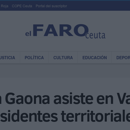
 Roja
COPE Ceuta
Portal del suscriptor
USTICIA
POLÍTICA
CULTURA
EDUCACIÓN
DEPO
 Gaona asiste en Val
identes territorial