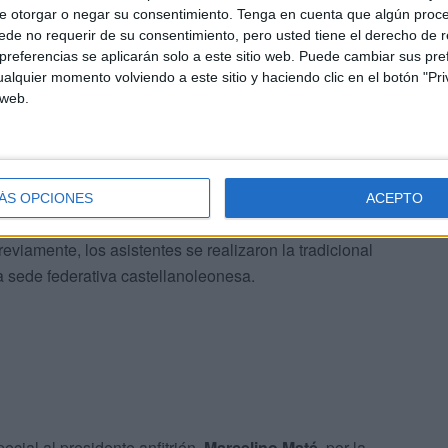
e otorgar o negar su consentimiento.
Tenga en cuenta que algún proc
de no requerir de su consentimiento, pero usted tiene el derecho de r
referencias se aplicarán solo a este sitio web. Puede cambiar sus pref
alquier momento volviendo a este sitio y haciendo clic en el botón "Pri
 web.
entes, expresando su deseo de que este tipo de reuniones
ades donde juegue la Selección Española.
ÁS OPCIONES
ACEPTO
os relacionados con la gestión económica, patrimonial y
reviamente, los asistentes se realizaron la tradicional
la sede federativa castellanoleonesa.
ial al presidente anfitrión,
Marcelino Maté
, por la