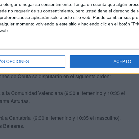
e otorgar o negar su consentimiento.
Tenga en cuenta que algún proc
de no requerir de su consentimiento, pero usted tiene el derecho de r
referencias se aplicarán solo a este sitio web. Puede cambiar sus pref
alquier momento volviendo a este sitio y haciendo clic en el botón "Pri
 web.
das en el Grupo A, junto a
Comunidad Valenciana,
ÁS OPCIONES
ACEPTO
abria
. Según el calendario oficial del campeonato, los
ones de Ceuta se disputarán en el siguiente orden:
á a la Comunidad Valenciana (9:30 el femenino y 10:35 el
ante Asturias.
rá a Cantabria (9:30 el femenino y 10:35 el masculino).
as Baleares.