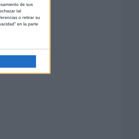
esamiento de sus
echazar tal
erencias o retirar su
vacidad" en la parte