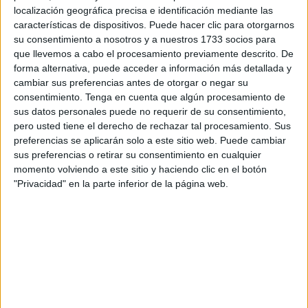
torneo que hace la territorial encabezada por Aarón Jaén y
localización geográfica precisa e identificación mediante las
este campeonato constará de un total de 16 parejas
características de dispositivos. Puede hacer clic para otorgarnos
su consentimiento a nosotros y a nuestros 1733 socios para
femeninas, 19 masculinas y 20 mixtas. Este 26 de julio y
que llevemos a cabo el procesamiento previamente descrito. De
como ya pasó en
el primer torneo
ha sido el turno para
forma alternativa, puede acceder a información más detallada y
las féminas del vóley que han empezado a competir en las
cambiar sus preferencias antes de otorgar o negar su
dos pistas dispuestas en el Chorrillo.
consentimiento.
Tenga en cuenta que algún procesamiento de
sus datos personales puede no requerir de su consentimiento,
Un total de 55 parejas disfrutarán de este segundo torneo
pero usted tiene el derecho de rechazar tal procesamiento. Sus
preferencias se aplicarán solo a este sitio web. Puede cambiar
en la playa del Chorrillo y que culminará con una entrega
sus preferencias o retirar su consentimiento en cualquier
de
medallas en el mes de septiembre
a los diferentes
momento volviendo a este sitio y haciendo clic en el botón
ganadores de las pruebas de estos circuitos que se están
"Privacidad" en la parte inferior de la página web.
desarrollando en la temporada estival.
El Chorrillo, sede del vóley playa este verano en la ciudad,
acogía este segundo torneo con una gran expectación
entre los bañistas aficionados que rodeaban a las
jugadoras mientras conseguían sus puntos en la red.