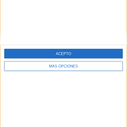
Esta segunda edición ha contado con una novedad con
respecto al anterior y es que la federación de vóley ha
mejorado las redes perimetrales para mayor seguridad de
todos.
ACEPTO
MÁS OPCIONES
Tags:
deportes
Playas
Premios
Tiempo y clima
Voleibol