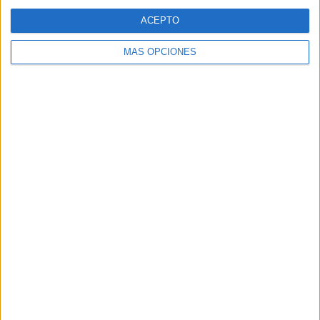
ACEPTO
MÁS OPCIONES
Tags:
Feria
La Marina
Tiempo y clima
Virgen de África
Related
Posts
La Hermandad de África agradece el