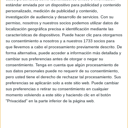
estándar enviada por un dispositivo para publicidad y contenido
FaroTV ha vuelto a recorrer las calles del recinto ferial,
personalizado, medición de publicidad y contenido,
donde el trasiego de personas ha sido constante. Familias
investigación de audiencia y desarrollo de servicios.
Con su
con niños dirigiéndose a las atracciones para que los más
permiso, nosotros y nuestros socios podemos utilizar datos de
pequeños se divirtieran, grupos de amigos comiendo por
localización geográfica precisa e identificación mediante las
los puestos y otros sentados en las casetas pidiendo los
características de dispositivos. Puede hacer clic para otorgarnos
su consentimiento a nosotros y a nuestros 1733 socios para
platos tradicionales.
que llevemos a cabo el procesamiento previamente descrito. De
forma alternativa, puede acceder a información más detallada y
En las mesas, tal y como hemos podido comprobar, no han
cambiar sus preferencias antes de otorgar o negar su
faltado los pinchitos, los pimientos asados o las croquetas,
consentimiento.
Tenga en cuenta que algún procesamiento de
aunque las cartas de cada una de las casetas que hemos
sus datos personales puede no requerir de su consentimiento,
visitado tenían una gran variedad para elegir. Tampoco
pero usted tiene el derecho de rechazar tal procesamiento. Sus
preferencias se aplicarán solo a este sitio web. Puede cambiar
han faltado las cervezas o, como no, el rebujito, bebida
sus preferencias o retirar su consentimiento en cualquier
típica de la Feria para saciar la sed de los ceutíes en esta
momento volviendo a este sitio y haciendo clic en el botón
calurosa noche de verano
. También había quienes ya
"Privacidad" en la parte inferior de la página web.
habían pasado a la sobremesa, y los cubatas se han
dejado ver.
Durante el recorrido de este domingo hemos estado en las