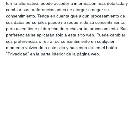
hayan quedado fuera del primer campus”, señaló Romero.
forma alternativa, puede acceder a información más detallada y
cambiar sus preferencias antes de otorgar o negar su
La segunda edición del
campus
de la RFFCE está
consentimiento.
Tenga en cuenta que algún procesamiento de
sus datos personales puede no requerir de su consentimiento,
destinada a niños y niñas de entre 6 y 12 años que serán
pero usted tiene el derecho de rechazar tal procesamiento. Sus
obsequiados con una mochila, equipación y un balón de
preferencias se aplicarán solo a este sitio web. Puede cambiar
regalo para todos los participantes.
sus preferencias o retirar su consentimiento en cualquier
momento volviendo a este sitio y haciendo clic en el botón
En cuanto a las sesiones estarán dirigidas por diferentes
"Privacidad" en la parte inferior de la página web.
monitores como Jaime Morales, Cristian, Jesús Ratón o el
mítico ‘Caramba’. Los entrenamientos serán muy variados:
habrá juegos con balón, gymkanas y también posesiones
de balón y tecnificación según las edades.
Asimismo, Romero ha querido hacer hincapié en que este
campus se celebrará tanto en el ‘54’, en ‘Santa Amelia’ y
en la playa. Por lo tanto, los niños y niñas que participen
en esta segunda edición tendrán la suerte de entrenar en
varias disciplinas como
fútbol sala y fútbol playa
.