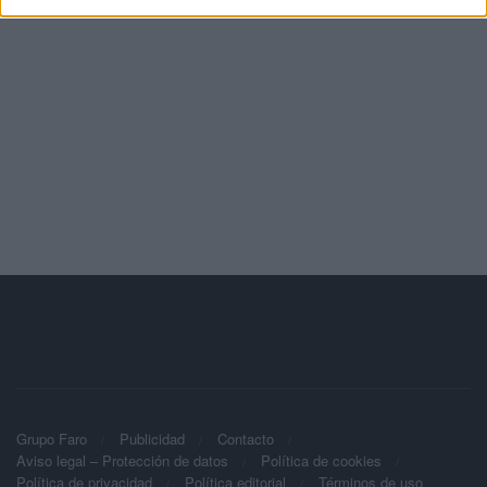
Grupo Faro
Publicidad
Contacto
Aviso legal – Protección de datos
Política de cookies
Política de privacidad
Política editorial
Términos de uso