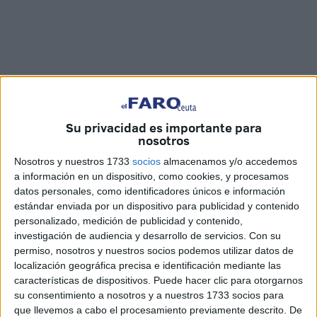
Fotos: Fernando Morcillo / Vídeo: María F.
Su privacidad es importante para
nosotros
Nosotros y nuestros 1733
socios
almacenamos y/o accedemos
a información en un dispositivo, como cookies, y procesamos
Este lunes ha dado comienzo el
segundo campus
de
datos personales, como identificadores únicos e información
fútbol organizado pro la Real Federación de Fútbol de
estándar enviada por un dispositivo para publicidad y contenido
Ceuta en el
estadio Martínez Pirri, ‘54’.
Para esta
personalizado, medición de publicidad y contenido,
investigación de audiencia y desarrollo de servicios.
Con su
segunda edición, los inscritos han sido alrededor de 40.
permiso, nosotros y nuestros socios podemos utilizar datos de
localización geográfica precisa e identificación mediante las
Ramón Romero coordinador de la
RFFCE
ha explicado
características de dispositivos. Puede hacer clic para otorgarnos
que es un campus “principalmente para divertirse y
su consentimiento a nosotros y a nuestros 1733 socios para
disfrutar los niños y niñas” y sobre todo “para los que se
que llevemos a cabo el procesamiento previamente descrito. De