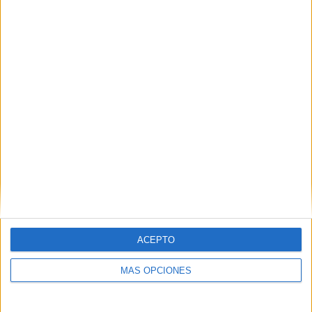
Tags:
Campo Martínez Pirri
Fútbol
Juventud
ACEPTO
Related
Posts
MÁS OPCIONES
La AD Ceuta conquista el XII Trofeo de
Feria (2-1)