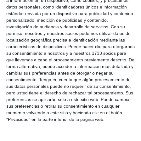
a información en un dispositivo, como cookies, y procesamos
porque, de todas formas, nadie (o casi) pide cuentas a
datos personales, como identificadores únicos e información
posteriori. Al final va a ser verdad que nos merecemos lo
estándar enviada por un dispositivo para publicidad y contenido
que nos llueve encima.
personalizado, medición de publicidad y contenido,
investigación de audiencia y desarrollo de servicios.
Con su
La segunda perla es que la política hace extraños
permiso, nosotros y nuestros socios podemos utilizar datos de
compañeros de viaje. Bien es cierto que esta idea se
localización geográfica precisa e identificación mediante las
características de dispositivos. Puede hacer clic para otorgarnos
propaga desde el momento en que comprobamos cómo
su consentimiento a nosotros y a nuestros 1733 socios para
formaciones que dedican la mayoría de su tiempo a
que llevemos a cabo el procesamiento previamente descrito. De
propagar mierda públicamente sobre los otros por todos
forma alternativa, puede acceder a información más detallada y
los ventiladores habidos y por haber, llegan después a
cambiar sus preferencias antes de otorgar o negar su
consentimiento.
Tenga en cuenta que algún procesamiento de
acuerdos sobre diversos temas, siempre al abrigo de luces
sus datos personales puede no requerir de su consentimiento,
y taquígrafos y envueltos todos en un ocultismo
pero usted tiene el derecho de rechazar tal procesamiento. Sus
sospechoso. Si la idea teórica de la política es que, entre
preferencias se aplicarán solo a este sitio web. Puede cambiar
otros, se hagan aportaciones para hacernos la vida más
sus preferencias o retirar su consentimiento en cualquier
fácil a los ciudadanos, no entiendo esa manía de tomar a
momento volviendo a este sitio y haciendo clic en el botón
"Privacidad" en la parte inferior de la página web.
los votantes por menores de edad (¿gilipollas, quizás?) y
esconder todos los pasos que se dan. Será por nuestro
bien, supongo. (Ironía modo ON).