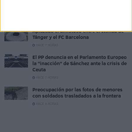
Orgullo de un pueblo que nunca pierde
su humanidad
HACE 7 HORAS
Aplazado el amistoso entre el Ittihad de
Tánger y el FC Barcelona
HACE 7 HORAS
El PP denuncia en el Parlamento Europeo
la "inacción" de Sánchez ante la crisis de
Ceuta
HACE 7 HORAS
Preocupación por las fotos de menores
con soldados trasladados a la frontera
HACE 8 HORAS