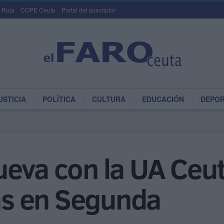
 Roja
COPE Ceuta
Portal del suscriptor
USTICIA
POLÍTICA
CULTURA
EDUCACIÓN
DEPO
eva con la UA Ceut
s en Segunda