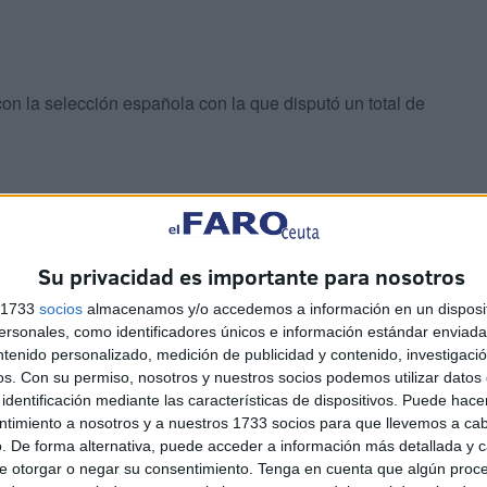
n la selección española con la que disputó un total de
Su privacidad es importante para nosotros
tros y 70 kilógramos de peso y comenzó su andadura
s 1733
socios
almacenamos y/o accedemos a información en un disposit
 Cádiz donde permaneció desde la temporada 2002 hasta la
sonales, como identificadores únicos e información estándar enviada 
sta llegar a las filas de la UA Ceutí, donde parece
ntenido personalizado, medición de publicidad y contenido, investigaci
os.
Con su permiso, nosotros y nuestros socios podemos utilizar datos 
identificación mediante las características de dispositivos. Puede hacer
ntimiento a nosotros y a nuestros 1733 socios para que llevemos a ca
a pista, prueba de ello es el campus que realizará
. De forma alternativa, puede acceder a información más detallada y 
casión, lo llevará a cabo junto a Dani Cabezón desde el
e otorgar o negar su consentimiento.
Tenga en cuenta que algún proc