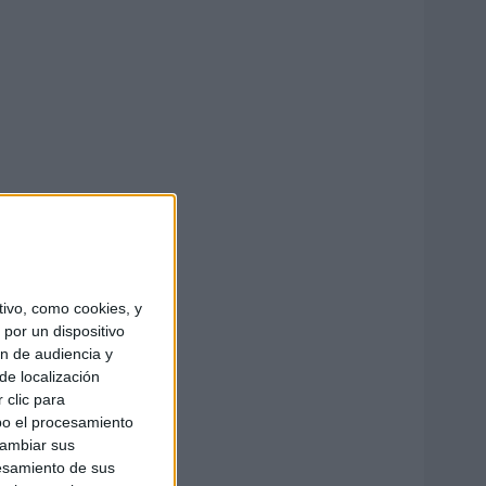
ivo, como cookies, y
por un dispositivo
ón de audiencia y
de localización
 clic para
bo el procesamiento
cambiar sus
esamiento de sus