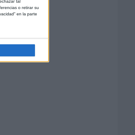
echazar tal
erencias o retirar su
vacidad" en la parte