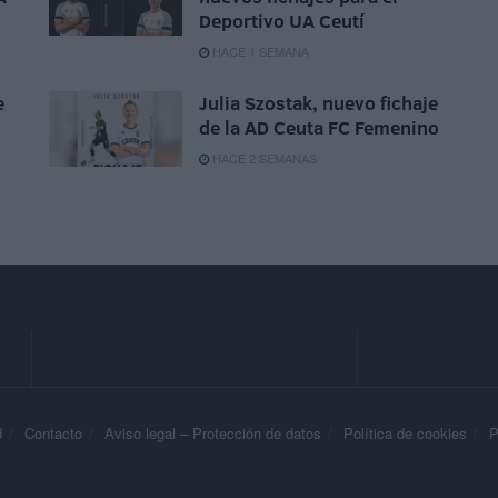
Deportivo UA Ceutí
HACE 1 SEMANA
e
Julia Szostak, nuevo fichaje
de la AD Ceuta FC Femenino
HACE 2 SEMANAS
d
Contacto
Aviso legal – Protección de datos
Política de cookies
P