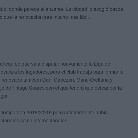
lub, donde parece afianzarse. La ciudad lo acogió desde
ho que la renovación sea mucho más fácil.
 el equipo que va a disputar nuevamente la Liga de
vará a los jugadores, pero el club trabaja para formar la
han renovado también Dani Cabezón, Manu Orellana y
je de Thiago Soares con el que tendrá que pelear por la
igor.
la temporada 2018/20º19 pero anteriormente había
cionales como internacionales.