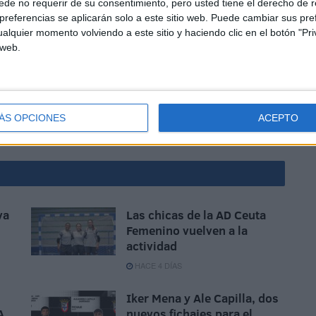
de no requerir de su consentimiento, pero usted tiene el derecho de r
referencias se aplicarán solo a este sitio web. Puede cambiar sus pref
alquier momento volviendo a este sitio y haciendo clic en el botón "Pri
 web.
ÁS OPCIONES
ACEPTO
va
Las chicas de la AD Ceuta
Femenino vuelven a la
actividad
HACE 4 DÍAS
Iker Mena y Ale Capilla, dos
A
nuevos fichajes para el