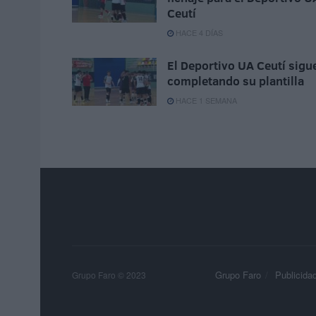
Ceutí
HACE 4 DÍAS
El Deportivo UA Ceutí sigu
completando su plantilla
HACE 1 SEMANA
Grupo Faro
Publicida
Grupo Faro © 2023