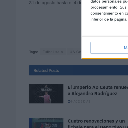
datos personales pue
31 de agosto hasta el 4 de septiembre.
procesamiento. Sus p
consentimiento en cu
inferior de la página
M
Tags:
Fútbol-sala
UA Ceutí
Related
Posts
El Imperio AD Ceuta renue
a Alejandro Rodríguez
HACE 3 DÍAS
Cuatro renovaciones y un
fichaje para el Deportivo U