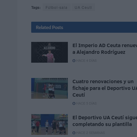
Tags:
Fútbol-sala
UA Ceutí
Related
Posts
El Imperio AD Ceuta renue
a Alejandro Rodríguez
HACE 4 DÍAS
Cuatro renovaciones y un
fichaje para el Deportivo U
Ceutí
HACE 5 DÍAS
El Deportivo UA Ceutí sigu
completando su plantilla
HACE 2 SEMANAS