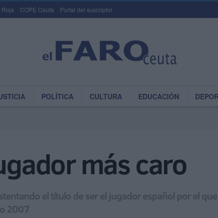
 Roja
COPE Ceuta
Portal del suscriptor
USTICIA
POLÍTICA
CULTURA
EDUCACIÓN
DEPO
jugador más caro
ostentando el título de ser el jugador español por el 
año 2007