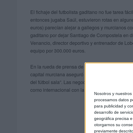
El fichaje del futbolista gaditano no fue tarea f
entonces jugaba Saúl, estuvieron rotas en algun
euros) parecían alejar a gallegos y murcianos c
gaditano por dejar Santiago de Compostela en di
Venancio, director deportivo y entrenador de Lobe
equipo por 300.000 euros.
En la rueda de prensa de presentación Paulo Rober
capital murciana aseguró de Olmo que era “un ju
del fútbol sala”. Las negociaciones fueron tan di
como internacional con la Selección Absoluta.
Nosotros y nuestro
procesamos datos per
para publicidad y co
desarrollo de servici
geográfica precisa e 
otorgarnos su conse
previamente descrito