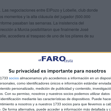
ácil. Las negociaciones entre ElPozo y Lobelle, club donde
os momentos y la alta cláusula del jugador (500.000
onforme pasaban las semanas. La insistencia del
rección a Murcia posibilitaron que finalmente José
lle, accediera al traspaso de uno de los pilares de su
to, director deportivo del club de fútbol sala de la
gador que mezcla la realidad del momento con el futuro
fíciles que acabaron pasando factura al futuro de Saúl
Su privacidad es importante para nosotros
s 1733
socios
almacenamos y/o accedemos a información en un disposit
sonales, como identificadores únicos e información estándar enviada 
ntenido personalizado, medición de publicidad y contenido, investigaci
os.
Con su permiso, nosotros y nuestros socios podemos utilizar datos 
identificación mediante las características de dispositivos. Puede hacer
ntimiento a nosotros y a nuestros 1733 socios para que llevemos a ca
. De forma alternativa, puede acceder a información más detallada y 