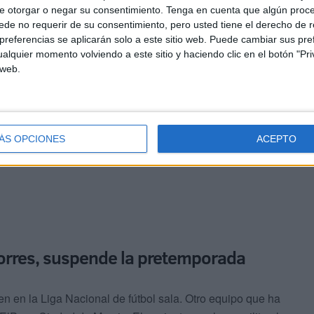
portivo y entrenador de Lobelle que tuvo que gestionar la
e otorgar o negar su consentimiento.
Tenga en cuenta que algún proc
seleccionador nacional y José Venancio pasó de resistirse
de no requerir de su consentimiento, pero usted tiene el derecho de r
como una pieza fundamental en el cuadro gallego, a no
referencias se aplicarán solo a este sitio web. Puede cambiar sus pref
alquier momento volviendo a este sitio y haciendo clic en el botón "Pri
 web.
enía “ningún miedo por empezar” y que no temía.
unque los resultados no fueran lo esperados. Después de
ión.
ÁS OPCIONES
ACEPTO
Torres, suspende la pretemporada
 en la Liga Nacional de fútbol sala. Otro equipo que ha