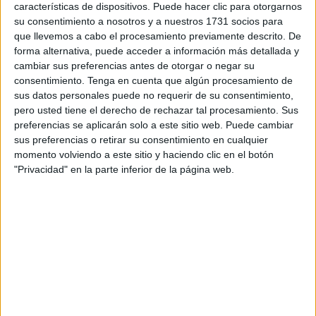
características de dispositivos. Puede hacer clic para otorgarnos
conocerse que los 760.000 profesores que trabajan en los
su consentimiento a nosotros y a nuestros 1731 socios para
más de 34.000
centros educativos
existentes en nuestro
que llevemos a cabo el procesamiento previamente descrito. De
país se han incluido en el grupo de trabajadores
forma alternativa, puede acceder a información más detallada y
cambiar sus preferencias antes de otorgar o negar su
esenciales a los que se irá administrando la vacuna de
consentimiento.
Tenga en cuenta que algún procesamiento de
AstraZeneca". El sindicato incide, además, en que la
sus datos personales puede no requerir de su consentimiento,
implantación generalizada de la enfermera escolar
pero usted tiene el derecho de rechazar tal procesamiento. Sus
conlleva que pueda encargarse también de la
preferencias se aplicarán solo a este sitio web. Puede cambiar
sus preferencias o retirar su consentimiento en cualquier
administración de la vacuna del COVID-19 en el propio
momento volviendo a este sitio y haciendo clic en el botón
colegio o instituto.
"Privacidad" en la parte inferior de la página web.
De esta forma, apunta SATSE, se evitan "desplazamientos
del personal docente a los centros de salud con los
consiguientes inconvenientes y perjuicios para ellas y
ellos al tener que acudir a un entorno, como es el sanitario,
donde existen más posibilidades de contagio del
coronavirus, y también para el alumnado que puede llegar
a perder horas lectivas por este motivo".