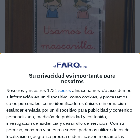
Su privacidad es importante para
Imagen de Archivo
nosotros
Nosotros y nuestros 1731
socios
almacenamos y/o accedemos
a información en un dispositivo, como cookies, y procesamos
datos personales, como identificadores únicos e información
El Sindicato de Enfermería,
SATSE
, parte una lanza en
estándar enviada por un dispositivo para publicidad y contenido
favor de implantar la enfermería escolar en la mayoría de
personalizado, medición de publicidad y contenido,
centros de Ceuta. Algo que, dicen, "facilitará" la
investigación de audiencia y desarrollo de servicios.
Con su
permiso, nosotros y nuestros socios podemos utilizar datos de
vacunación de los docentes contra el
COVID-19
en el
localización geográfica precisa e identificación mediante las
mismo entorno en el que desarrollan su labor. "Tras