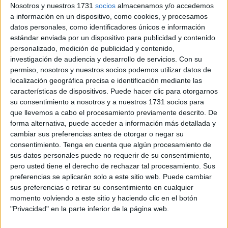
Nosotros y nuestros 1731
socios
almacenamos y/o accedemos
pública”. Así lo ha manifestado su secretaria autonómica,
a información en un dispositivo, como cookies, y procesamos
Elisabeth Muñoz, esta mañana en la presentación de una
datos personales, como identificadores únicos e información
una recogida de firmas en Ceuta para que el Congreso de
estándar enviada por un dispositivo para publicidad y contenido
los Diputados debata una Iniciativa Legislativa Popular
personalizado, medición de publicidad y contenido,
investigación de audiencia y desarrollo de servicios.
Con su
(ILP) que busca garantizar por ley un número máximo de
permiso, nosotros y nuestros socios podemos utilizar datos de
pacientes por profesional de Enfermería en Ceuta y ofrecer
localización geográfica precisa e identificación mediante las
así una mejor atención sanitaria con mayor calidad y
características de dispositivos. Puede hacer clic para otorgarnos
seguridad.
su consentimiento a nosotros y a nuestros 1731 socios para
que llevemos a cabo el procesamiento previamente descrito. De
En concreto, Ceuta necesita un total de 300 enfermeras y
forma alternativa, puede acceder a información más detallada y
cambiar sus preferencias antes de otorgar o negar su
enfermeros para alcanzar, al menos, la media europea.
consentimiento.
Tenga en cuenta que algún procesamiento de
Todo ello sin contar con la población flotante que
sus datos personales puede no requerir de su consentimiento,
atendemos, con la que la ratio cae por debajo de los
pero usted tiene el derecho de rechazar tal procesamiento. Sus
niveles de Grecia, con lo que Ceuta cerraría el ranking del
preferencias se aplicarán solo a este sitio web. Puede cambiar
sus preferencias o retirar su consentimiento en cualquier
número de enfermeras por la cola.
momento volviendo a este sitio y haciendo clic en el botón
"Privacidad" en la parte inferior de la página web.
En Atención Especializada, se necesitan 140 enfermeras
más, mientras que en Atención Primaria se requiere un