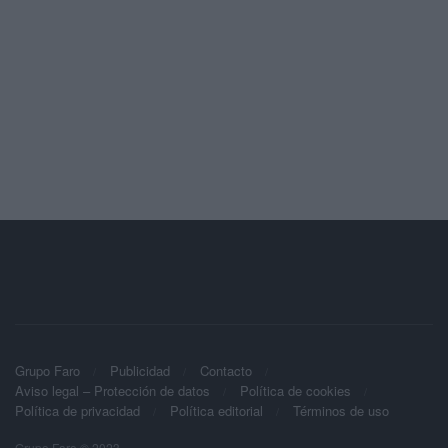
Grupo Faro
Publicidad
Contacto
Aviso legal – Protección de datos
Política de cookies
Política de privacidad
Política editorial
Términos de uso
Grupo Faro © 2023