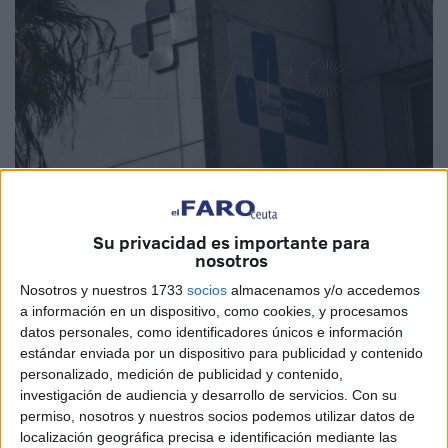
Su privacidad es importante para
Imagen de archivo
nosotros
Nosotros y nuestros 1733
socios
almacenamos y/o accedemos
a información en un dispositivo, como cookies, y procesamos
datos personales, como identificadores únicos e información
El Ministerio de Sanidad
, a través del Instituto Nacional
estándar enviada por un dispositivo para publicidad y contenido
de Gestión Sanitaria
(Ingesa)
, está trabajando en las
personalizado, medición de publicidad y contenido,
bases y baremos de méritos para sacar a oposición en
investigación de audiencia y desarrollo de servicios.
Con su
Melilla y Ceuta un máximo de 316 plazas, 34 de ellas a
permiso, nosotros y nuestros socios podemos utilizar datos de
localización geográfica precisa e identificación mediante las
través del turno de promoción interna, de las
Ofertas de