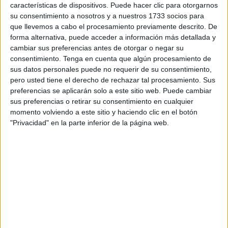
características de dispositivos. Puede hacer clic para otorgarnos
Empleo Público
de 2022, 2023 y 2024.
su consentimiento a nosotros y a nuestros 1733 socios para
que llevemos a cabo el procesamiento previamente descrito. De
La Mesa Sectorial del Ingesa
, foro de negociación
forma alternativa, puede acceder a información más detallada y
colectiva de las condiciones de trabajo del personal
cambiar sus preferencias antes de otorgar o negar su
estatutario de los
servicios de salud
de ambas ciudad
consentimiento.
Tenga en cuenta que algún procesamiento de
sus datos personales puede no requerir de su consentimiento,
autónoma, abordó este asunto en su reunión de este
pero usted tiene el derecho de rechazar tal procesamiento. Sus
jueves celebrada en Madrid, con la participación de la
preferencias se aplicarán solo a este sitio web. Puede cambiar
administración sanitaria y los sindicatos
Cemsatse
,
sus preferencias o retirar su consentimiento en cualquier
CCOO, CSIF, UGT y USAE.
momento volviendo a este sitio y haciendo clic en el botón
"Privacidad" en la parte inferior de la página web.
Según ha informado el Ingesa en un comunicado,
actualmente está en proceso de repartir las 316 plazas que
saldrán a oposición por categorías profesionales, que
serán preferentemente aquellas en las que hay un mayor
número de personal interino.
Además, el Ingesa terminará antes de finales de este año
el proceso de estabilización del empleo temporal, que