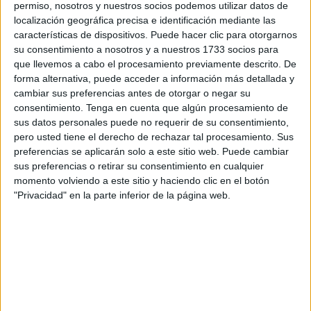
permiso, nosotros y nuestros socios podemos utilizar datos de
figura clave de la sanidad ceutí cuya trayectoria
localización geográfica precisa e identificación mediante las
profesional y calidad humana han dejado una huella
características de dispositivos. Puede hacer clic para otorgarnos
su consentimiento a nosotros y a nuestros 1733 socios para
imborrable en la ciudad.
que llevemos a cabo el procesamiento previamente descrito. De
forma alternativa, puede acceder a información más detallada y
Nacido en Tetuán el 7 de septiembre de 1957, el doctor
cambiar sus preferencias antes de otorgar o negar su
Muñoz de Aranda desarrolló una dilatada carrera médica
consentimiento.
Tenga en cuenta que algún procesamiento de
marcada por el compromiso con la asistencia sanitaria y la
sus datos personales puede no requerir de su consentimiento,
excelencia profesional. Licenciado en Medicina y Cirugía,
pero usted tiene el derecho de rechazar tal procesamiento. Sus
preferencias se aplicarán solo a este sitio web. Puede cambiar
era especialista en Radiodiagnóstico y en Medicina
sus preferencias o retirar su consentimiento en cualquier
Familiar y Comunitaria, una doble formación que aportó a
momento volviendo a este sitio y haciendo clic en el botón
su ejercicio clínico una visión integral y profundamente
"Privacidad" en la parte inferior de la página web.
orientada al paciente.
Se colegió por primera vez en Ceuta el 17 de marzo de
1983. Posteriormente, desarrolló parte de su trayectoria en
otras provincias, estando colegiado en Granada entre
1986 y 1989, y en Jaén entre 1990 y 1994. Ese mismo
año, el 17 de enero de 1994, regresó definitivamente a