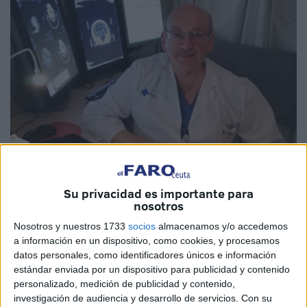
Imagen cedida
Su privacidad es importante para
nosotros
Nosotros y nuestros 1733
socios
almacenamos y/o accedemos
a información en un dispositivo, como cookies, y procesamos
El
Colegio Oficial de M
é
dicos de Ceuta (COMCE)
datos personales, como identificadores únicos e información
lamenta profundamente el fallecimiento del doctor
Jos
é
estándar enviada por un dispositivo para publicidad y contenido
personalizado, medición de publicidad y contenido,
Manuel Muñ
oz de Aranda
, jefe del Servicio de
investigación de audiencia y desarrollo de servicios.
Con su
Radiodiagnóstico del Hospital Universitario de Ceuta, una