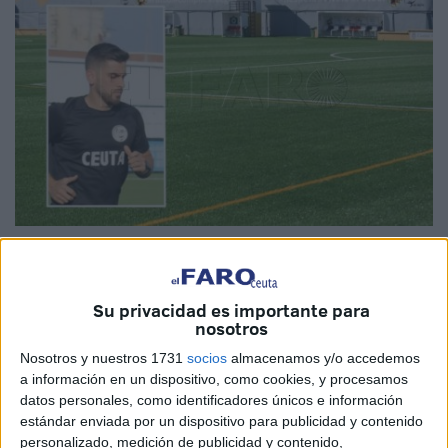
Imagen de archivo
Su privacidad es importante para
nosotros
La
Federación de Fútbol de Ceuta
ha publicado este
Nosotros y nuestros 1731
socios
almacenamos y/o accedemos
jueves las sanciones impuestas a los
jugadores
de la
a información en un dispositivo, como cookies, y procesamos
categoría del
Sporting Atlético
que
agredieron la
datos personales, como identificadores únicos e información
estándar enviada por un dispositivo para publicidad y contenido
semana pasada al colegiado Antonio Pozo
durante el
personalizado, medición de publicidad y contenido,