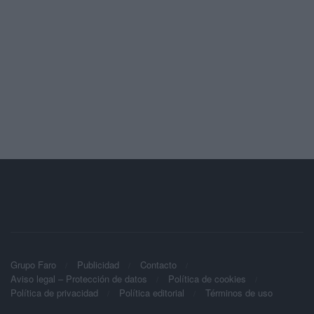
Grupo Faro
Publicidad
Contacto
Aviso legal – Protección de datos
Política de cookies
Política de privacidad
Política editorial
Términos de uso