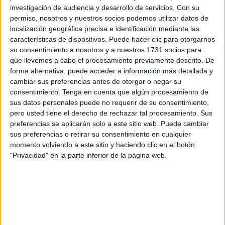
partido de Liga ante el Ramón y Cajal disputado en el
investigación de audiencia y desarrollo de servicios.
Con su
Federativo ‘José Benoliel’.
permiso, nosotros y nuestros socios podemos utilizar datos de
localización geográfica precisa e identificación mediante las
Dos jugadores M.D.R.C. y M.H.E.K., han sido suspendidos
características de dispositivos. Puede hacer clic para otorgarnos
por seis meses por “agresión al árbitro principal”. Además,
su consentimiento a nosotros y a nuestros 1731 socios para
que llevemos a cabo el procesamiento previamente descrito. De
I.L.A., ha sido sancionado con 4 partidos por “insultar” al
forma alternativa, puede acceder a información más detallada y
colegiado, al igual que S.T.H., que recibe un castigo de 2
cambiar sus preferencias antes de otorgar o negar su
encuentros.
consentimiento.
Tenga en cuenta que algún procesamiento de
sus datos personales puede no requerir de su consentimiento,
A esto se une los 4 enfrentamientos de sanción al directivo
pero usted tiene el derecho de rechazar tal procesamiento. Sus
M.A.M. por “amenazar” al árbitro principal.
preferencias se aplicarán solo a este sitio web. Puede cambiar
sus preferencias o retirar su consentimiento en cualquier
También se castiga con una multa de 6.000 euros al club,
momento volviendo a este sitio y haciendo clic en el botón
"Privacidad" en la parte inferior de la página web.
el Sporting Atlético, por “la participación activa en
altercados, riñas, peleas o desórdenes públicos en
recintos deportivos”, dando así por probado el Juez de
Competición que la entidad no hizo nada por evitar tales
altercados.