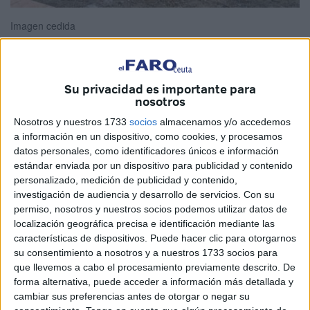
Imagen cedida
Su privacidad es importante para
Alza la voz San Amaro. Dicen, y con razón, que no quieren
nosotros
ser otra vez la última playa de la cola. El inicio de la
Nosotros y nuestros 1733
socios
almacenamos y/o accedemos
temporada está a la vuelta de la esquina, pero la visión en
a información en un dispositivo, como cookies, y procesamos
algunos puntos no parece acompañar una pronta y
datos personales, como identificadores únicos e información
efectiva temporada de baño.
estándar enviada por un dispositivo para publicidad y contenido
personalizado, medición de publicidad y contenido,
Las administraciones deben empeñarse en evitar
investigación de audiencia y desarrollo de servicios.
Con su
permiso, nosotros y nuestros socios podemos utilizar datos de
discriminaciones tratando todas las zonas por igual. Nunca
localización geográfica precisa e identificación mediante las
lo hacen y eso es lo que provoca el malestar de los
características de dispositivos. Puede hacer clic para otorgarnos
vecinos que siempre focalizan sus críticas hacia la playa
su consentimiento a nosotros y a nuestros 1733 socios para
del alcalde. Así, saben, llaman a la de la Ribera, aunque
que llevemos a cabo el procesamiento previamente descrito. De
forma alternativa, puede acceder a información más detallada y
tampoco es que se lleve la palma con la de tropelías que
cambiar sus preferencias antes de otorgar o negar su
se han cometido y consentido.