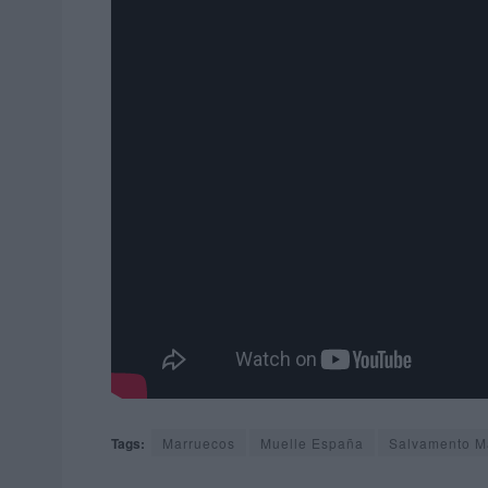
Tags:
Marruecos
Muelle España
Salvamento M