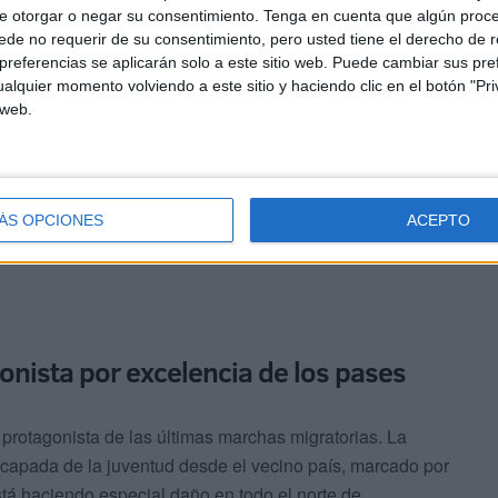
e otorgar o negar su consentimiento.
Tenga en cuenta que algún proc
ha sido trasladado hasta la ciudad autónoma.
de no requerir de su consentimiento, pero usted tiene el derecho de r
referencias se aplicarán solo a este sitio web. Puede cambiar sus pref
ntes –en la tarde del martes-, llevó a cabo también la
alquier momento volviendo a este sitio y haciendo clic en el botón "Pri
 web.
 intentaban alcanzar la Península
en una
En este caso fue la propia Guardia Civil la que atisbó la
imo para coordinar el rescate y traslado a la base.
ÁS OPCIONES
ACEPTO
onista por excelencia de los pases
 protagonista de las últimas marchas migratorias. La
escapada de la juventud desde el vecino país, marcado por
tá haciendo especial daño en todo el norte de