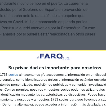
ecer durante mucho tiempo en el puerto. La cuarentena
ablecido por el Gobierno de España en prevención de
sto en marcha ante la detección de sin papeles que
itivos en Covid-19. La embarcación empleada por los
la Península quedó intervenida por la Benemérita. En este
el análisis por si pudiera estar relacionada en otros pases
a de intensa niebla que no solo entorpecía las labores
que complicaba enormemente la travesía de estos jóvenes
Su privacidad es importante para nosotros
s 1733
socios
almacenamos y/o accedemos a información en un disposit
sonales, como identificadores únicos e información estándar enviada 
ntenido personalizado, medición de publicidad y contenido, investigaci
os.
Con su permiso, nosotros y nuestros socios podemos utilizar datos 
identificación mediante las características de dispositivos. Puede hacer
ntimiento a nosotros y a nuestros 1733 socios para que llevemos a ca
. De forma alternativa, puede acceder a información más detallada y 
a ha rescatado a otros seis varones magrebíes en una