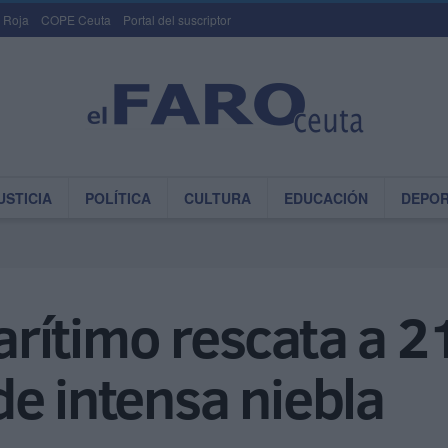
 Roja
COPE Ceuta
Portal del suscriptor
USTICIA
POLÍTICA
CULTURA
EDUCACIÓN
DEPO
rítimo rescata a 2
e intensa niebla