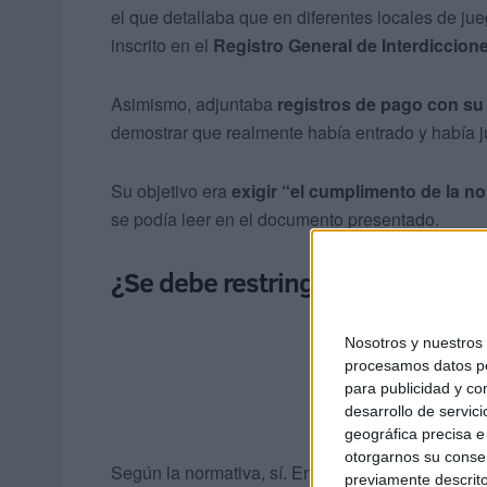
el que detallaba que en diferentes locales de jue
inscrito en el
Registro General de Interdiccion
Asimismo, adjuntaba
registros de pago con su 
demostrar que realmente había entrado y había 
Su objetivo era
exigir “el cumplimento de la n
se podía leer en el documento presentado.
¿Se debe restringir el acceso a
Nosotros y nuestro
procesamos datos per
para publicidad y co
desarrollo de servici
geográfica precisa e 
otorgarnos su conse
Según la normativa, sí. En España sí es
obligat
previamente descrito