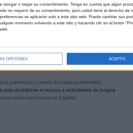
 exige a todos los salones que tengan un
sistema de
e otorgar o negar su consentimiento.
Tenga en cuenta que algún proc
de no requerir de su consentimiento, pero usted tiene el derecho de r
nores de edad y personas inscritas en el Registro de
referencias se aplicarán solo a este sitio web. Puede cambiar sus pref
do autoexclusión por ludopatía o a las que un juez lo ha
alquier momento volviendo a este sitio y haciendo clic en el botón "Pri
 web.
.L. El
29 de marzo de 2017
, este hombre toma
 tal y como él mismo expresó a este medio de
a y, motu proprio, decide
apuntarse en el Registro
ÁS OPCIONES
ACEPTO
 a nivel nacional
.
a la prevención y control del juego problemático.
a auto prohibirse el acceso a actividades de juegos
ormas online con licencia en España.