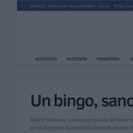
Contacto
Horarios de Barcos by Kikoto
Vuelos
Sorteo Cruz
SOCIEDAD
SUCESOS
FRONTERA
J
Un bingo, sanc
Este trámite es consecuencia de la denunci
en el Registro General de Interdicciones 