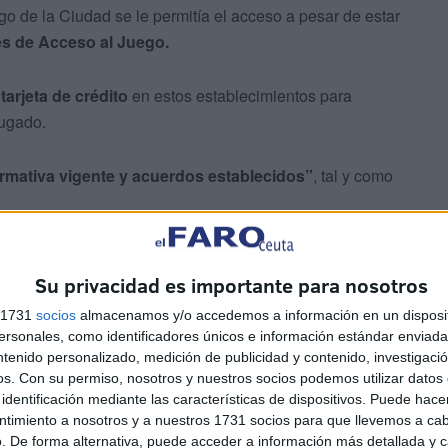
go de la Ciudad se le permitía el acceso a pesar de estar
es de Acceso al Juego.
tarjeta de crédito
en estos establecimientos para
jugado.
ormativa vigente y acuerdos establecidos”
, tal y como
 determinadas personas?
Su privacidad es importante para nosotros
s 1731
socios
almacenamos y/o accedemos a información en un disposit
sonales, como identificadores únicos e información estándar enviada 
ntenido personalizado, medición de publicidad y contenido, investigaci
os.
Con su permiso, nosotros y nuestros socios podemos utilizar datos 
identificación mediante las características de dispositivos. Puede hacer
ntimiento a nosotros y a nuestros 1731 socios para que llevemos a ca
orio controlar quién entra a un salón de juego
.
. De forma alternativa, puede acceder a información más detallada y 