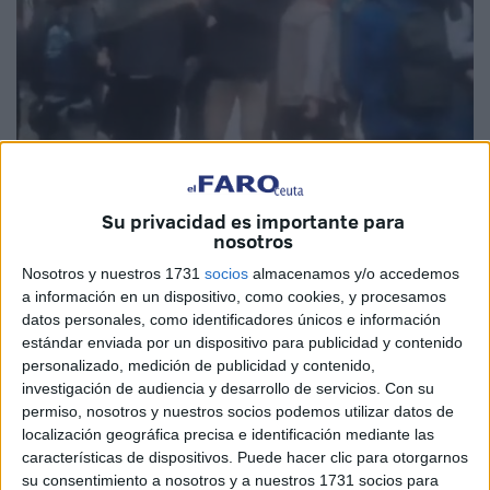
Imágenes cedidas
Su privacidad es importante para
nosotros
Nosotros y nuestros 1731
socios
almacenamos y/o accedemos
a información en un dispositivo, como cookies, y procesamos
El presidente del Gobierno
, Pedro Sánchez, ha sido
datos personales, como identificadores únicos e información
evacuado durante la visita a Paiporta tras recibir un palazo
estándar enviada por un dispositivo para publicidad y contenido
personalizado, medición de publicidad y contenido,
por parte de unos
vecinos de la localidad
.
investigación de audiencia y desarrollo de servicios.
Con su
permiso, nosotros y nuestros socios podemos utilizar datos de
En un momento dado, al comienzo de la visita y entre
localización geográfica precisa e identificación mediante las
gritos de "asesinos", se ha visto caer un palo de escoba o
características de dispositivos. Puede hacer clic para otorgarnos
de pala junto a la zona donde se encontraba el presidente
su consentimiento a nosotros y a nuestros 1731 socios para