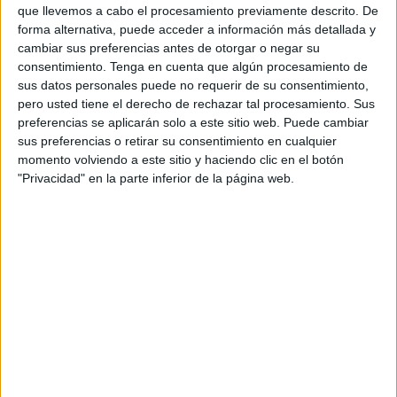
Sánchez y, a partir de ese momento, ha sido rodeado por
que llevemos a cabo el procesamiento previamente descrito. De
forma alternativa, puede acceder a información más detallada y
su equipo de seguridad.
cambiar sus preferencias antes de otorgar o negar su
consentimiento.
Tenga en cuenta que algún procesamiento de
El equipo de seguridad de Sánchez decidió retirarlo de la
sus datos personales puede no requerir de su consentimiento,
comitiva tras evaluar el riesgo que enfrentaba, luego de
pero usted tiene el derecho de rechazar tal procesamiento. Sus
que recibiera un golpe en la espalda con un objeto similar
preferencias se aplicarán solo a este sitio web. Puede cambiar
a un palo. En ese momento, sus guardaespaldas lo
sus preferencias o retirar su consentimiento en cualquier
momento volviendo a este sitio y haciendo clic en el botón
escoltaron hasta el coche. Sin embargo, un grupo de
"Privacidad" en la parte inferior de la página web.
vecinos siguió al presidente y a su equipo, increpándolo
sin cesar, intentando golpear el vehículo y persiguiéndolo
a pie.
Los voluntarios y vecinos se han encarado con el rey y el
resto de políticos, y
don Felipe y doña Letizia
, ya sin
paraguas y cada uno por su lado, han detenido el paso
para hablar con algunos de los jóvenes que se les
acercaban muy airados para tratar de tranquilizarles. Con
la cara manchada de barro, igual que su abrigo, el rey,