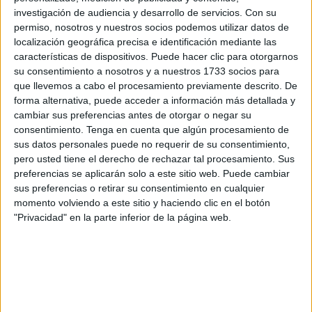
investigación de audiencia y desarrollo de servicios.
Con su
Bien temprano comienzan sus tareas para llenar los
permiso, nosotros y nuestros socios podemos utilizar datos de
mostradores de los
roscones de sus tres majestades
y,
localización geográfica precisa e identificación mediante las
características de dispositivos. Puede hacer clic para otorgarnos
con ellos, llevar a los paladares el sabor a
Reyes Magos
.
su consentimiento a nosotros y a nuestros 1733 socios para
El proceso se lleva a cabo como si se tratara de una
que llevemos a cabo el procesamiento previamente descrito. De
fábrica en cadena, a diferencia de un aspecto fundamental:
forma alternativa, puede acceder a información más detallada y
en este caso todo se hace de forma artesanal.
cambiar sus preferencias antes de otorgar o negar su
consentimiento.
Tenga en cuenta que algún procesamiento de
“Una vez llegamos, se elabora la masa y luego, se moldea.
sus datos personales puede no requerir de su consentimiento,
pero usted tiene el derecho de rechazar tal procesamiento. Sus
Cuando ya tienen forma, se colocan en la bandeja y a
preferencias se aplicarán solo a este sitio web. Puede cambiar
calentar”, explica Damián Cruz, uno de los encargados de
sus preferencias o retirar su consentimiento en cualquier
realizar estos dulces. A partir de ahí, en unos 25 minutos,
momento volviendo a este sitio y haciendo clic en el botón
ya está listo para rematar. Todos los reposteros se turnan a
"Privacidad" en la parte inferior de la página web.
lo largo de la jornada por lo que conocen bien todas las
técnicas de primera mano.
Evolución del postre