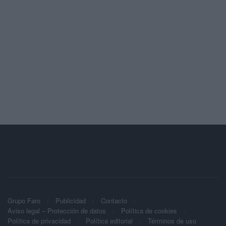
Grupo Faro
Publicidad
Contacto
Aviso legal – Protección de datos
Política de cookies
Política de privacidad
Política editorial
Términos de uso