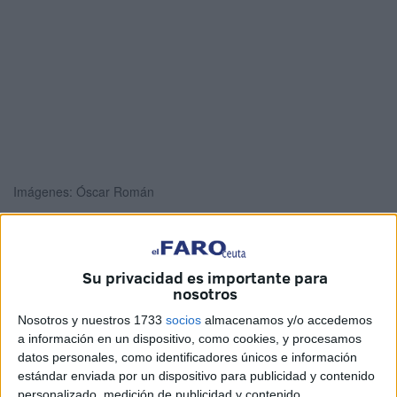
Imágenes: Óscar Román
Su privacidad es importante para
Los hornos se encienden una y otra vez desde las cinco
nosotros
de la mañana. Emerge nata en los cubos de las batidoras
Nosotros y nuestros 1733
socios
almacenamos y/o accedemos
industriales, un manjar blanco que de muda a las mangas
a información en un dispositivo, como cookies, y procesamos
pasteleras para acabar esparcida en la base. Estas
datos personales, como identificadores únicos e información
labores son parte de la rutina que viven los trabajadores
estándar enviada por un dispositivo para publicidad y contenido
del obrador
La Campanita
de Ceuta desde hace dos días.
personalizado, medición de publicidad y contenido,