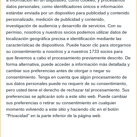
Related
Posts
datos personales, como identificadores únicos e información
estándar enviada por un dispositivo para publicidad y contenido
Avanza la instalación de servicios
personalizado, medición de publicidad y contenido,
básicos para inmigrantes: una carpa, luz
investigación de audiencia y desarrollo de servicios.
Con su
y agua
permiso, nosotros y nuestros socios podemos utilizar datos de
localización geográfica precisa e identificación mediante las
HACE 38 MINUTOS
características de dispositivos. Puede hacer clic para otorgarnos
su consentimiento a nosotros y a nuestros 1733 socios para
Persecución de la Guardia Civil a una
que llevemos a cabo el procesamiento previamente descrito. De
moto de agua en un pase de inmigrantes
forma alternativa, puede acceder a información más detallada y
HACE 2 HORAS
cambiar sus preferencias antes de otorgar o negar su
consentimiento.
Tenga en cuenta que algún procesamiento de
La Cámara de Comercio de Ceuta crea la
sus datos personales puede no requerir de su consentimiento,
Oficina de Atención al Empresario frente
pero usted tiene el derecho de rechazar tal procesamiento. Sus
a la crisis
preferencias se aplicarán solo a este sitio web. Puede cambiar
HACE 3 HORAS
sus preferencias o retirar su consentimiento en cualquier
momento volviendo a este sitio y haciendo clic en el botón
La Guardia Civil localiza el cadáver de un
"Privacidad" en la parte inferior de la página web.
varón en la almadrabeta del Recinto
HACE 3 HORAS