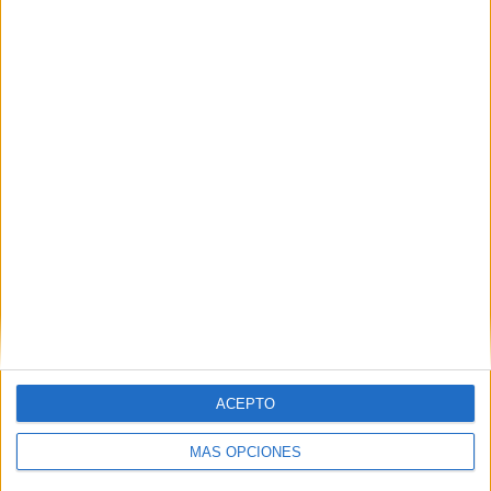
HACE 2 HORAS
Ismail, uno de los rostros tras la
tragedia del Tarajal
HACE 3 HORAS
ACEPTO
MÁS OPCIONES