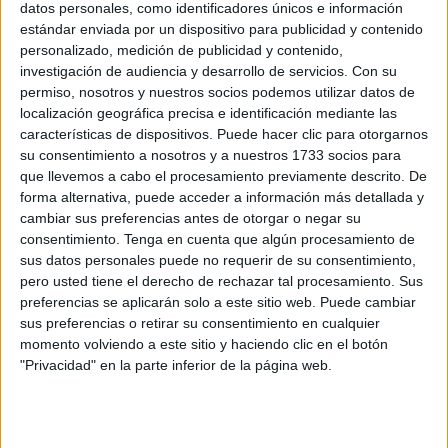
datos personales, como identificadores únicos e información
Related
Posts
estándar enviada por un dispositivo para publicidad y contenido
personalizado, medición de publicidad y contenido,
El 'Murube' se pone a punto: todas las
investigación de audiencia y desarrollo de servicios.
Con su
obras previstas, al detalle
permiso, nosotros y nuestros socios podemos utilizar datos de
HACE 22 MINUTOS
localización geográfica precisa e identificación mediante las
características de dispositivos. Puede hacer clic para otorgarnos
Policía detiene en el puerto de Ceuta a un
su consentimiento a nosotros y a nuestros 1733 socios para
criminal buscado en Francia
que llevemos a cabo el procesamiento previamente descrito. De
forma alternativa, puede acceder a información más detallada y
HACE 45 MINUTOS
cambiar sus preferencias antes de otorgar o negar su
Fallece un subsahariano tras cruzar en
consentimiento.
Tenga en cuenta que algún procesamiento de
parapente de Marruecos a Ceuta
sus datos personales puede no requerir de su consentimiento,
pero usted tiene el derecho de rechazar tal procesamiento. Sus
HACE 1 HORA
preferencias se aplicarán solo a este sitio web. Puede cambiar
sus preferencias o retirar su consentimiento en cualquier
¿Cuánto cuesta ahora comprar una
momento volviendo a este sitio y haciendo clic en el botón
bombona de butano en Ceuta?
"Privacidad" en la parte inferior de la página web.
HACE 2 HORAS
Cinco taxistas marroquíes, entre los
condenados tras la avalancha en Tarajal