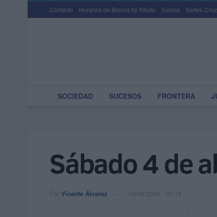
Contacto
Horarios de Barcos by Kikoto
Vuelos
Sorteo Cruz
SOCIEDAD
SUCESOS
FRONTERA
J
Sábado 4 de a
Por
Vicente Álvarez
04/04/2026 - 07:13