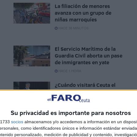
La filiación de menores
avanza con un grupo de
niñas marroquíes
HACE 38 MINUTOS
El Servicio Marítimo de la
Guardia Civil aborta un pase
de inmigrantes en yate
HACE 1 HORA
¿Cuándo visitará Ceuta el
Rey? El Gobierno responde
s
que "cuando sea oportuno"
HACE 2 HORAS
Su privacidad es importante para nosotros
s 1733
socios
almacenamos y/o accedemos a información en un disposit
sonales, como identificadores únicos e información estándar enviada 
ntenido personalizado, medición de publicidad y contenido, investigaci