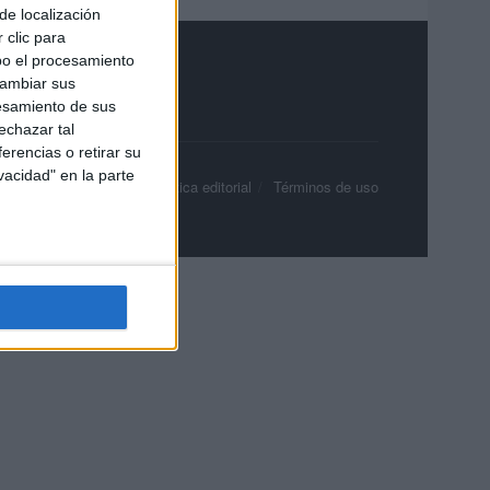
de localización
 clic para
bo el procesamiento
cambiar sus
esamiento de sus
echazar tal
erencias o retirar su
vacidad" en la parte
olítica de privacidad
Política editorial
Términos de uso