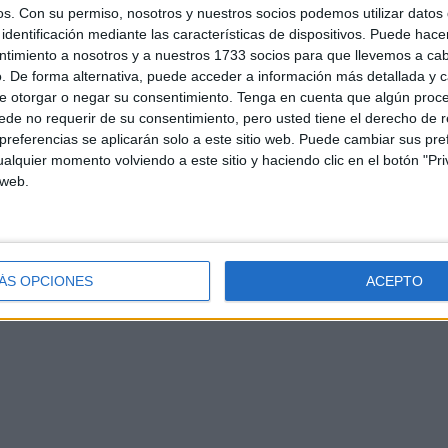
os.
Con su permiso, nosotros y nuestros socios podemos utilizar datos 
identificación mediante las características de dispositivos. Puede hacer
ntimiento a nosotros y a nuestros 1733 socios para que llevemos a ca
. De forma alternativa, puede acceder a información más detallada y 
e otorgar o negar su consentimiento.
Tenga en cuenta que algún proc
de no requerir de su consentimiento, pero usted tiene el derecho de r
referencias se aplicarán solo a este sitio web. Puede cambiar sus pref
alquier momento volviendo a este sitio y haciendo clic en el botón "Pri
d
Contacto
Aviso legal – Protección de datos
Política de cookies
P
 web.
ÁS OPCIONES
ACEPTO