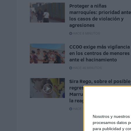
Proteger a niñas
marroquíes: prioridad ante
los casos de violación y
agresiones
HACE 8 MINUTOS
CCOO exige más vigilancia
en los centros de menores
ante el hacinamiento
HACE 46 MINUTOS
Sira Rego, sobre el posible
regreso de los menores a
Marruecos: “La prioridad e
la reagrupación familiar”
HACE 1 HORA
Nosotros y nuestro
procesamos datos per
para publicidad y co