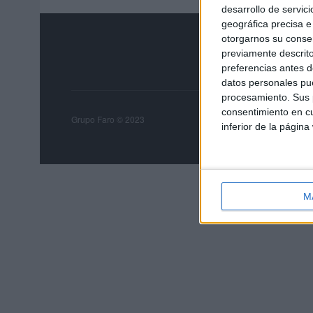
desarrollo de servici
geográfica precisa e 
otorgarnos su conse
previamente descrito
preferencias antes d
datos personales pue
procesamiento. Sus p
consentimiento en cu
Grupo Faro
Publicida
Grupo Faro © 2023
inferior de la página
M