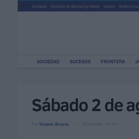
Contacto
Horarios de Barcos by Kikoto
Vuelos
Sorteo Cruz
SOCIEDAD
SUCESOS
FRONTERA
J
Sábado 2 de a
Por
Vicente Álvarez
02/08/2025 - 07:16