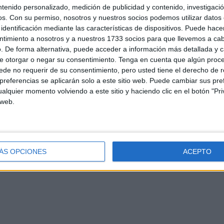
ntenido personalizado, medición de publicidad y contenido, investigaci
os.
Con su permiso, nosotros y nuestros socios podemos utilizar datos 
identificación mediante las características de dispositivos. Puede hacer
ntimiento a nosotros y a nuestros 1733 socios para que llevemos a ca
. De forma alternativa, puede acceder a información más detallada y 
e otorgar o negar su consentimiento.
Tenga en cuenta que algún proc
de no requerir de su consentimiento, pero usted tiene el derecho de r
referencias se aplicarán solo a este sitio web. Puede cambiar sus pref
alquier momento volviendo a este sitio y haciendo clic en el botón "Pri
 web.
d
Contacto
Aviso legal – Protección de datos
Política de cookies
P
ÁS OPCIONES
ACEPTO