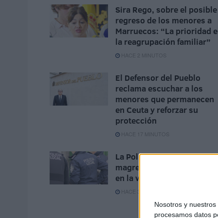
Sira Rego, sobre el posible
regreso de los menores a
Marruecos: “La prioridad e
la reagrupación familiar”
HACE 2 MINUTOS
El Defensor del Pueblo
reclama escuchar a los
menores que permanecen
en Ceuta y reforzar su
protección
HACE 17 MINUTOS
La Policía Local detiene a 
magrebí con un arma blan
en la vía pública
HACE 36 MINUTOS
Nosotros y nuestro
procesamos datos per