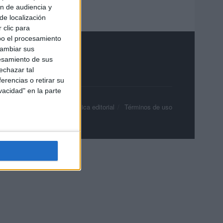
ón de audiencia y
de localización
 clic para
bo el procesamiento
cambiar sus
esamiento de sus
echazar tal
erencias o retirar su
vacidad" en la parte
olítica de privacidad
Política editorial
Términos de uso