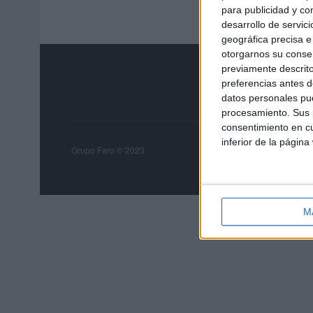
para publicidad y co
desarrollo de servici
geográfica precisa e 
otorgarnos su conse
previamente descrito
preferencias antes d
datos personales pue
procesamiento. Sus p
consentimiento en cu
inferior de la página
Grupo Faro
Publicida
Grupo Faro © 2023
M