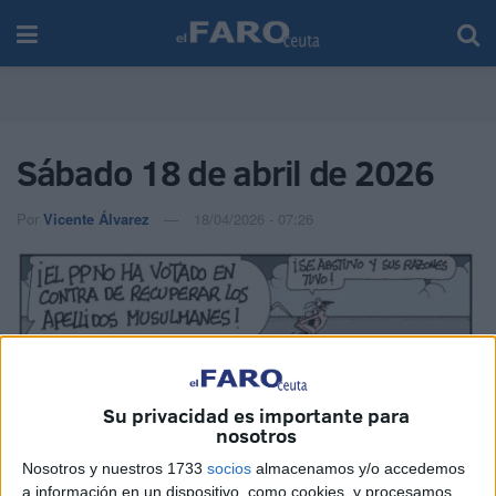
Sábado 18 de abril de 2026
Por
Vicente Álvarez
18/04/2026 - 07:26
Su privacidad es importante para
nosotros
Nosotros y nuestros 1733
socios
almacenamos y/o accedemos
a información en un dispositivo, como cookies, y procesamos