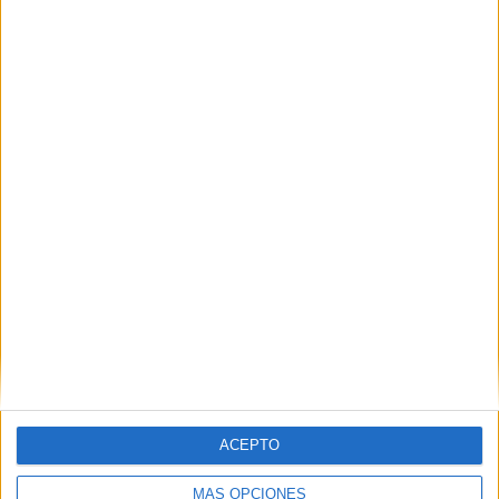
“Toca resistir”: Vivas reclama al Estado
una respuesta inmediata para recuperar
la normalidad en Ceuta
HACE 2 HORAS
Condenado tras entrar en una casa: se
llegó a meter en la cama de su dueña
HACE 2 HORAS
ACEPTO
MÁS OPCIONES