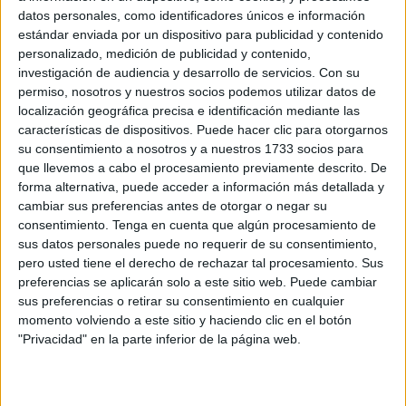
Related
Posts
datos personales, como identificadores únicos e información
estándar enviada por un dispositivo para publicidad y contenido
personalizado, medición de publicidad y contenido,
Detenida una mujer en Marruecos por
investigación de audiencia y desarrollo de servicios.
Con su
difundir datos falsos sobre la avalancha
permiso, nosotros y nuestros socios podemos utilizar datos de
de Ceuta
localización geográfica precisa e identificación mediante las
HACE 3 MINUTOS
características de dispositivos. Puede hacer clic para otorgarnos
su consentimiento a nosotros y a nuestros 1733 socios para
El Chorrillo: usuarios graban con sus
que llevemos a cabo el procesamiento previamente descrito. De
móviles los peligrosos saltos de
forma alternativa, puede acceder a información más detallada y
inmigrantes al foso
cambiar sus preferencias antes de otorgar o negar su
HACE 21 MINUTOS
consentimiento.
Tenga en cuenta que algún procesamiento de
sus datos personales puede no requerir de su consentimiento,
Bajo investigación judicial 6 agresiones
pero usted tiene el derecho de rechazar tal procesamiento. Sus
sexuales tras la entrada masiva en Ceuta
preferencias se aplicarán solo a este sitio web. Puede cambiar
sus preferencias o retirar su consentimiento en cualquier
HACE 1 HORA
momento volviendo a este sitio y haciendo clic en el botón
Sociedad caballa: el bautizo de Fidela en
"Privacidad" en la parte inferior de la página web.
Los Remedios
HACE 2 HORAS