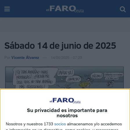
Sábado 14 de junio de 2025
Por
Vicente Álvarez
14/06/2025 - 07:23
Imagen cedida
Su privacidad es importante para
nosotros
Nosotros y nuestros 1733
socios
almacenamos y/o accedemos
a información en un dispositivo, como cookies, y procesamos