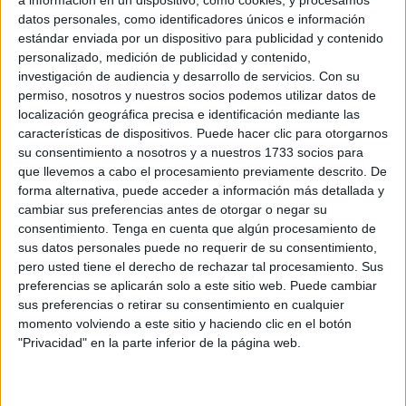
datos personales, como identificadores únicos e información
Related
Posts
estándar enviada por un dispositivo para publicidad y contenido
personalizado, medición de publicidad y contenido,
Ceuta invadida, sus médicos
investigación de audiencia y desarrollo de servicios.
Con su
sobrepasados
permiso, nosotros y nuestros socios podemos utilizar datos de
localización geográfica precisa e identificación mediante las
HACE 3 MINUTOS
características de dispositivos. Puede hacer clic para otorgarnos
su consentimiento a nosotros y a nuestros 1733 socios para
Carta abierta al ministro de Asuntos
que llevemos a cabo el procesamiento previamente descrito. De
Exteriores, Unión Europea y Cooperación
forma alternativa, puede acceder a información más detallada y
HACE 24 MINUTOS
cambiar sus preferencias antes de otorgar o negar su
consentimiento.
Tenga en cuenta que algún procesamiento de
El Colegio de Médicos pide a Mónica
sus datos personales puede no requerir de su consentimiento,
García medidas urgentes ante la
pero usted tiene el derecho de rechazar tal procesamiento. Sus
"catástrofe asistencial" en Ceuta
preferencias se aplicarán solo a este sitio web. Puede cambiar
HACE 36 MINUTOS
sus preferencias o retirar su consentimiento en cualquier
momento volviendo a este sitio y haciendo clic en el botón
Aymane, el joven con la equipación del
"Privacidad" en la parte inferior de la página web.
Milan que murió en el cruce a Ceuta
HACE 54 MINUTOS