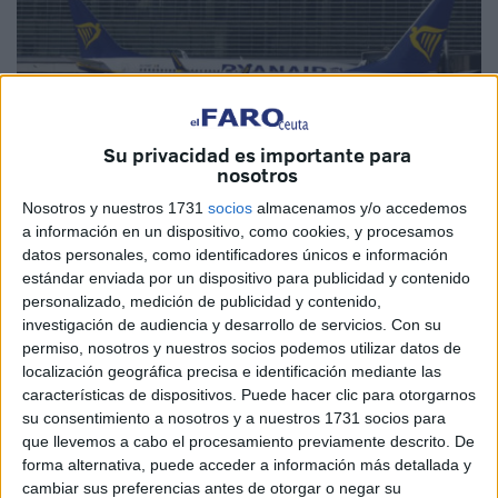
Su privacidad es importante para
nosotros
Nosotros y nuestros 1731
socios
almacenamos y/o accedemos
a información en un dispositivo, como cookies, y procesamos
Imagen de archivo
datos personales, como identificadores únicos e información
estándar enviada por un dispositivo para publicidad y contenido
personalizado, medición de publicidad y contenido,
investigación de audiencia y desarrollo de servicios.
Con su
permiso, nosotros y nuestros socios podemos utilizar datos de
El director ejecutivo de la aerolínea irlandesa Ryanair,
localización geográfica precisa e identificación mediante las
Michael O'Leary, ha afirmado este miércoles que su
características de dispositivos. Puede hacer clic para otorgarnos
compañía se está expandiendo “muy rápido” en
su consentimiento a nosotros y a nuestros 1731 socios para
que llevemos a cabo el procesamiento previamente descrito. De
Marruecos, donde se están construyendo nuevas
forma alternativa, puede acceder a información más detallada y
instalaciones de cara al Mundial 2030 organizado por el
cambiar sus preferencias antes de otorgar o negar su