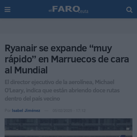
Ryanair se expande “muy
rápido” en Marruecos de cara
al Mundial
El director ejecutivo de la aerolínea, Michael
O'Leary, indica que están abriendo doce rutas
dentro del país vecino
Por
Isabel Jiménez
05/02/2025 - 17:12