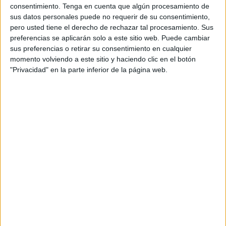
país vecino junto a España y Portugal.
consentimiento.
Tenga en cuenta que algún procesamiento de
sus datos personales puede no requerir de su consentimiento,
“Este año estamos abriendo doce rutas, nuestras primeras
pero usted tiene el derecho de rechazar tal procesamiento. Sus
domésticas, dentro de Marruecos, creo que volamos a 12
preferencias se aplicarán solo a este sitio web. Puede cambiar
aeropuertos marroquíes, por lo que estamos invirtiendo
sus preferencias o retirar su consentimiento en cualquier
momento volviendo a este sitio y haciendo clic en el botón
muy fuertemente en Marruecos”, ha indicado O'Leary en
"Privacidad" en la parte inferior de la página web.
una rueda de prensa en la capital portuguesa.
“No me cabe duda que cuando el Mundial llegue en 2030:
'a' Irlanda posiblemente no se clasificará, 'b' Inglaterra con
suerte no ganará y 'c' Ryanair llevará a cabo muchos
vuelos entre España, Portugal y Marruecos, llevando a
mucha gente que vaya al Mundial”, ha recalcado el
máximo responsable de la línea de bajo coste.
Asimismo, O'Leary ha afirmado que Marruecos está
invirtiendo en unas infraestructuras que “son muy
impresionantes” para la celebración de este evento
futbolístico.