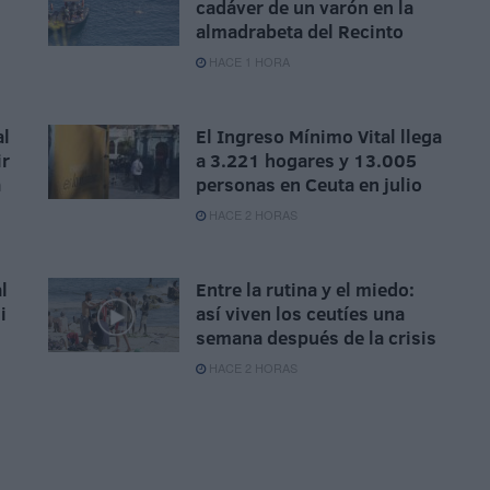
cadáver de un varón en la
almadrabeta del Recinto
HACE 1 HORA
al
El Ingreso Mínimo Vital llega
ir
a 3.221 hogares y 13.005
a
personas en Ceuta en julio
HACE 2 HORAS
l
Entre la rutina y el miedo:
i
así viven los ceutíes una
semana después de la crisis
HACE 2 HORAS