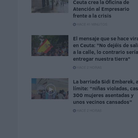
Ceuta crea la Oficina de
Atención al Empresario
frente a la crisis
HACE 41 MINUTOS
El mensaje que se hace vir
en Ceuta: "No dejéis de sal
a la calle, lo contrario serí
entregar nuestra tierra"
HACE 2 HORAS
La barriada Sidi Embarek, a
límite: “niñas violadas, cas
300 mujeres asentadas y
unos vecinos cansados”
HACE 2 HORAS