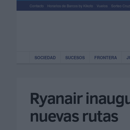
Contacto
Horarios de Barcos by Kikoto
Vuelos
Sorteo Cruz
SOCIEDAD
SUCESOS
FRONTERA
J
Ryanair inaug
nuevas rutas