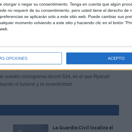
sarrollo turístico y económico. "Esta ampliación refuerza
e otorgar o negar su consentimiento.
Tenga en cuenta que algún proc
rional", ha añadido.
de no requerir de su consentimiento, pero usted tiene el derecho de r
referencias se aplicarán solo a este sitio web. Puede cambiar sus pref
alquier momento volviendo a este sitio y haciendo clic en el botón "Pri
 web.
ÁS OPCIONES
ACEPTO
dijo: “Estamos encantados de lanzar oficialmente nuestra
ión de 200 millones de dólares y nuestra cuarta base
 de nuestro cronograma récord S24, en el que Ryanair
sando el turismo y la conectividad.
La Guardia Civil localiza el