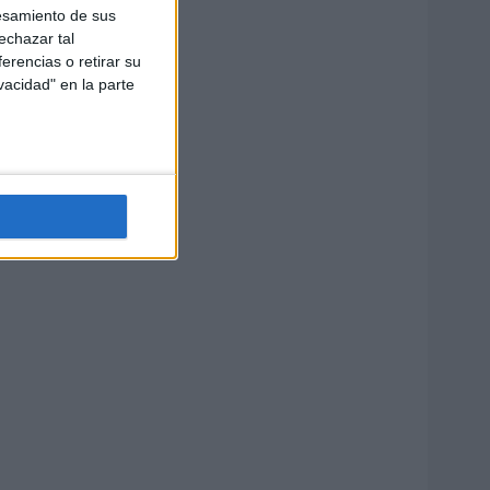
esamiento de sus
echazar tal
erencias o retirar su
vacidad" en la parte