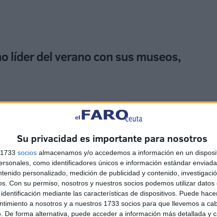
o líder del verano con sus museos,
Su privacidad es importante para nosotros
s 1733
socios
almacenamos y/o accedemos a información en un disposit
uecos, así como la conectividad regional e
sonales, como identificadores únicos e información estándar enviada 
stino líder de verano con sus museos, medina, zoco y
ntenido personalizado, medición de publicidad y contenido, investigaci
 de la aerolínea, Eddie Wilson.
os.
Con su permiso, nosotros y nuestros socios podemos utilizar datos 
identificación mediante las características de dispositivos. Puede hacer
ntimiento a nosotros y a nuestros 1733 socios para que llevemos a ca
 la apertura de la nueva base de Ryanair en Tánger
. De forma alternativa, puede acceder a información más detallada y 