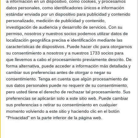
a información en un dispositivo, como cookies, y procesamos
alternativas. La joven, con la que llevaba poco tiempo
datos personales, como identificadores únicos e información
casado y que le iba a dar el primer hijo en común, no se lo
estándar enviada por un dispositivo para publicidad y contenido
personalizado, medición de publicidad y contenido,
creyó como el resto de familiares. El sábado 27 de
investigación de audiencia y desarrollo de servicios.
Con su
noviembre, la Salvamar Atria trasladaba su cadáver al
permiso, nosotros y nuestros socios podemos utilizar datos de
muelle pesquero tras ser encontrado en las inmediaciones
localización geográfica precisa e identificación mediante las
de Punta Leona, aferrado a una cámara neumática que le
características de dispositivos. Puede hacer clic para otorgarnos
su consentimiento a nosotros y a nuestros 1733 socios para
servía de flotador, con un hinchador junto a su boca con el
que llevemos a cabo el procesamiento previamente descrito. De
que pensaba darle aire durante una travesía que nunca
forma alternativa, puede acceder a información más detallada y
terminó como se había planteado.
cambiar sus preferencias antes de otorgar o negar su
consentimiento.
Tenga en cuenta que algún procesamiento de
Mohamed, cuyos restos descansan en la tumba 4495
sus datos personales puede no requerir de su consentimiento,
del cementerio de
Sidi Embarek
, era electricista. Busra, su
pero usted tiene el derecho de rechazar tal procesamiento. Sus
preferencias se aplicarán solo a este sitio web. Puede cambiar
hermana, cuenta a El Faro de Ceuta que no sabía nadar.
sus preferencias o retirar su consentimiento en cualquier
Natural de Mekinés, durante año y medio estuvo en Tánger
momento volviendo a este sitio y haciendo clic en el botón
intentando conseguir un trabajo, pero ninguna de las
"Privacidad" en la parte inferior de la página web.
puertas a las que tocaba se abrían y Mohamed, formado
pero sin suerte, no tenía la manera de poder mantenerse,