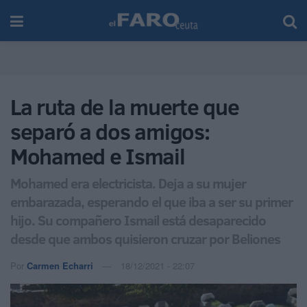
La ruta de la muerte que
separó a dos amigos:
Mohamed e Ismail
Mohamed era electricista. Deja a su mujer
embarazada, esperando el que iba a ser su primer
hijo. Su compañero Ismail está desaparecido
desde que ambos quisieron cruzar por Beliones
Por
Carmen Echarri
18/12/2021 - 22:07