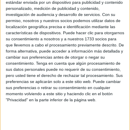
estándar enviada por un dispositivo para publicidad y contenido
transfronterizo
que a diario cruzan el
paso del Tarajal
.
personalizado, medición de publicidad y contenido,
investigación de audiencia y desarrollo de servicios.
Con su
Alrededor de mil personas, la mayoría mujeres que
permiso, nosotros y nuestros socios podemos utilizar datos de
trabajan en hogares de nuestra ciudad con su contrato en
localización geográfica precisa e identificación mediante las
características de dispositivos. Puede hacer clic para otorgarnos
vigor, cruzan el paso fronterizo con su tarjeta.
su consentimiento a nosotros y a nuestros 1733 socios para
que llevemos a cabo el procesamiento previamente descrito. De
Representan el colectivo de marroquíes que pueden pasar
forma alternativa, puede acceder a información más detallada y
Tarajal con su pasaporte y este documento que acredita
cambiar sus preferencias antes de otorgar o negar su
una relación laboral.
consentimiento.
Tenga en cuenta que algún procesamiento de
sus datos personales puede no requerir de su consentimiento,
En los últimos meses se ha extendido el rumor de que
pero usted tiene el derecho de rechazar tal procesamiento. Sus
Marruecos
iba a impedir, en enero del año próximo, esas
preferencias se aplicarán solo a este sitio web. Puede cambiar
sus preferencias o retirar su consentimiento en cualquier
entradas, como ya hace meses paró la dispensa de
momento volviendo a este sitio y haciendo clic en el botón
nuevos visados específicos de Ceuta y
Melilla
para recién
"Privacidad" en la parte inferior de la página web.
contratados.
En nuestra ciudad, la
Policía Nacional
no tiene constancia
oficial de ese giro más allá de los rumores o informaciones