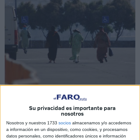
Imagen de archivo
Su privacidad es importante para
nosotros
“Es un rumor infundado”. Driss El Ouahabi, secretario de la
Nosotros y nuestros 1733
socios
almacenamos y/o accedemos
a información en un dispositivo, como cookies, y procesamos
Feeri en Ceuta, niega que vaya a haber problemas a partir
datos personales, como identificadores únicos e información
de 2025 en la entrada de marroquíes con
tarjeta de