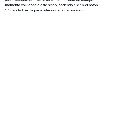
dice mi mujer: o yo tengo problemas o me los invento
momento volviendo a este sitio y haciendo clic en el botón
para tenerlos
”, dijo con sentido del humor.
"Privacidad" en la parte inferior de la página web.
“Y es verdad, en ese aspecto, quizás estoy más malaje
ahora que incluso cuando estamos en situaciones límites,
¿no? Que son situaciones en las cuales a mí, por ejemplo,
me ponen mucho”. Comentó. “
Pero, dicho esto, donde
hay que firmar que sea así todos los años
”, dijo con
satisfacción.
El rival, el Málaga
José Juan fue claro acerca del talento del Málaga CF, el
próximo rival: “potencialmente, es el equipo de mayor
talento de la categoría para un presente inminente y para
el futuro”. “Al final, todos recogen el fruto del trabajo”, dijo.
“
El Málaga, esta generación, viene de unos años en
cantera que han trabajado espectacular
, que después