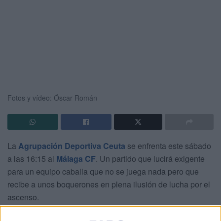
Fotos y vídeo: Óscar Román
La
Agrupación Deportiva Ceuta
se enfrenta este sábado
a las 16:15 al
Málaga CF
. Un partido que lucirá exigente
para un equipo caballa que no se juega nada pero que
recibe a unos boquerones en plena ilusión de lucha por el
ascenso.
Para preparar el encuentro,
José Juan Romero
ha