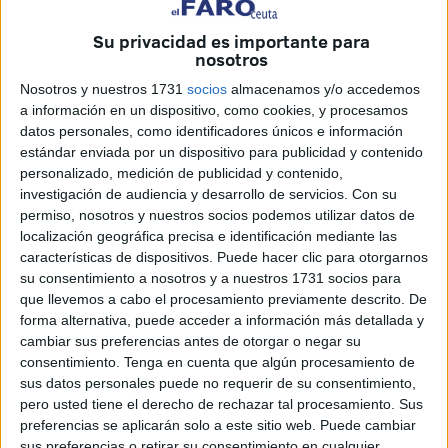
comparecido en rueda de prensa. Quedan dos para
Su privacidad es importante para
terminar una extraordinaria temporada, de la que Romero
nosotros
espera termino siendo la fiesta que se espera.
Nosotros y nuestros 1731
socios
almacenamos y/o accedemos
a información en un dispositivo, como cookies, y procesamos
Una temporada muy tranquila
datos personales, como identificadores únicos e información
estándar enviada por un dispositivo para publicidad y contenido
Esta temporada está siendo
una experiencia nueva para
personalizado, medición de publicidad y contenido,
investigación de audiencia y desarrollo de servicios.
Con su
Romero
, no tanto como la Segunda División sino el llegar
permiso, nosotros y nuestros socios podemos utilizar datos de
al tramo final con la temporada finiquitada en cuanto a
localización geográfica precisa e identificación mediante las
objetivos. ”Es complicado en tu carrera, para bien, vivir tan
características de dispositivos. Puede hacer clic para otorgarnos
tranquilo desde el mes de febrero”. “
Ahí está la dimensión
su consentimiento a nosotros y a nuestros 1731 socios para
del hecho
”, subrayó.
que llevemos a cabo el procesamiento previamente descrito. De
forma alternativa, puede acceder a información más detallada y
“
Quizás falta la adrenalina esa del último tramo de
cambiar sus preferencias antes de otorgar o negar su
consentimiento.
Tenga en cuenta que algún procesamiento de
competición
, ese no dormir porque vienen grandes cosas,
sus datos personales puede no requerir de su consentimiento,
para que voy a engañar, se echa de menos también un
pero usted tiene el derecho de rechazar tal procesamiento. Sus
poco, al final, la salsa de la vida”, dijo el míster. “
Como
preferencias se aplicarán solo a este sitio web. Puede cambiar
sus preferencias o retirar su consentimiento en cualquier