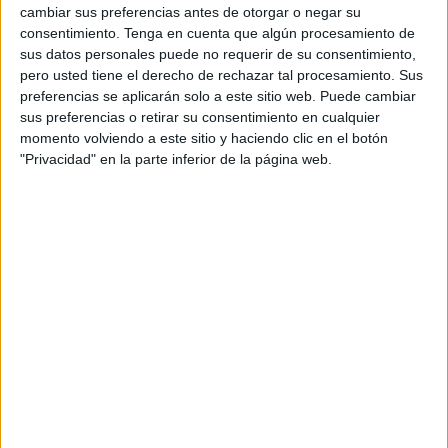
una gran marea de aficionados blanquiazules. Los
cambiar sus preferencias antes de otorgar o negar su
boquerones se juegan mucho en esta fecha (los playoffs) y
consentimiento.
Tenga en cuenta que algún procesamiento de
sus datos personales puede no requerir de su consentimiento,
sus aficionados quieren ir al compás.
pero usted tiene el derecho de rechazar tal procesamiento. Sus
preferencias se aplicarán solo a este sitio web. Puede cambiar
Se cree que vayan a venir a la ciudad cerca de un millar
sus preferencias o retirar su consentimiento en cualquier
de aficionados, a pesar que en la
zona visitante tan solo
momento volviendo a este sitio y haciendo clic en el botón
entran cerca de 150 personas
. Eso significa que muchos
"Privacidad" en la parte inferior de la página web.
vienen a sabiendas de que no van a entrar en el Alfonso
Murube.
Viendo esta problemática
,
la Ciudad Autónoma había
previsto instalar
una pantalla gigante
en el Auditorio de
La Marina
para que los aficionados pudieran seguir este
sábado el encuentro entre la
AD Ceuta FC
y el Málaga
CF, que se disputará en el estadio Alfonso Murube. Sin
embargo,
finalmente esta iniciativa no podrá llevarse a
cabo
como ha informado el Gobierno de la Ciudad en una
nota.