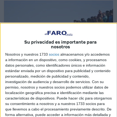
Su privacidad es importante para
nosotros
Nosotros y nuestros 1733
socios
almacenamos y/o accedemos
a información en un dispositivo, como cookies, y procesamos
datos personales, como identificadores únicos e información
estándar enviada por un dispositivo para publicidad y contenido
personalizado, medición de publicidad y contenido,
Imagen de archivo
investigación de audiencia y desarrollo de servicios.
Con su
permiso, nosotros y nuestros socios podemos utilizar datos de
localización geográfica precisa e identificación mediante las
características de dispositivos. Puede hacer clic para otorgarnos
su consentimiento a nosotros y a nuestros 1733 socios para
Este fin de semana se prevé, como respuesta a una cita
que llevemos a cabo el procesamiento previamente descrito. De
muy importante del rival de la
AD Ceuta
, el
Málaga CF
,
forma alternativa, puede acceder a información más detallada y