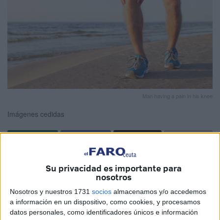
Man having a pain in his knee
Imágenes cedidas
Imagina la situación: estás disfrutando de tu deporte
Su privacidad es importante para
favorito, cuando de repente, un mal giro o un aterrizaje
nosotros
incorrecto te deja fuera de juego. La rotura del LCA no solo
Nosotros y nuestros 1731
socios
almacenamos y/o accedemos
es una de las lesiones de rodilla más comunes, sino
a información en un dispositivo, como cookies, y procesamos
también una de las más temidas por su impacto en nuestra
datos personales, como identificadores únicos e información