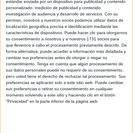
estándar enviada por un dispositivo para publicidad y contenido
movilidad y calidad de vida.
personalizado, medición de publicidad y contenido,
investigación de audiencia y desarrollo de servicios.
Con su
¿Qué es ?
permiso, nosotros y nuestros socios podemos utilizar datos de
localización geográfica precisa e identificación mediante las
El LCA es un ligamento crucial que estabiliza la rodilla. Se
características de dispositivos. Puede hacer clic para otorgarnos
su consentimiento a nosotros y a nuestros 1731 socios para
sitúa en el centro de la misma y conecta el fémur con la
que llevemos a cabo el procesamiento previamente descrito. De
tibia, controlando el movimiento hacia adelante y la
forma alternativa, puede acceder a información más detallada y
rotación. Cuando este ligamento se rompe, la estabilidad
cambiar sus preferencias antes de otorgar o negar su
de la rodilla se ve seriamente comprometida, dificultando
consentimiento.
Tenga en cuenta que algún procesamiento de
sus datos personales puede no requerir de su consentimiento,
no solo la práctica deportiva, sino también actividades
pero usted tiene el derecho de rechazar tal procesamiento. Sus
cotidianas como caminar o subir escaleras.
preferencias se aplicarán solo a este sitio web. Puede cambiar
sus preferencias o retirar su consentimiento en cualquier
¿Cómo se produce la rotura?
momento volviendo a este sitio y haciendo clic en el botón
"Privacidad" en la parte inferior de la página web.
Esta lesión suele ocurrir en situaciones de alta demanda
física. Jugadores de fútbol, baloncesto, esquí y otros
deportes de contacto o alta intensidad son especialmente
vulnerables. La rotura del LCA puede ser el resultado de