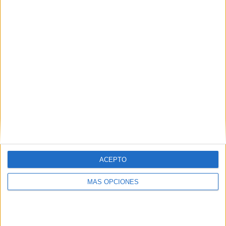
HACE 7 HORAS
Los centros educativos deben
preservarse para el desarrollo de su
función esencial
HACE 7 HORAS
Cuando las palabras dejan de describir la
realidad
HACE 7 HORAS
El asesoramiento profesional: el escudo
militar contra la desinformación en redes
HACE 8 HORAS
ACEPTO
El inicio del curso escolar este año… con
sabor a pérdida
MÁS OPCIONES
HACE 8 HORAS
La factura