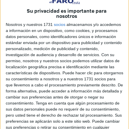
Su privacidad es importante para
nosotros
Fotos/vídeo: Quino/M.Mancebo.
Nosotros y nuestros 1731
socios
almacenamos y/o accedemos
a información en un dispositivo, como cookies, y procesamos
datos personales, como identificadores únicos e información
estándar enviada por un dispositivo para publicidad y contenido
personalizado, medición de publicidad y contenido,
La Hermandad de la Flagelación
investigación de audiencia y desarrollo de servicios.
Con su
permiso, nosotros y nuestros socios podemos utilizar datos de
organizó anoche este acto en
localización geográfica precisa e identificación mediante las
honor a la Santísima Virgen de la
características de dispositivos. Puede hacer clic para otorgarnos
su consentimiento a nosotros y a nuestros 1731 socios para
Caridad, que partió desde el
que llevemos a cabo el procesamiento previamente descrito. De
forma alternativa, puede acceder a información más detallada y
oratorio.
cambiar sus preferencias antes de otorgar o negar su
consentimiento.
Tenga en cuenta que algún procesamiento de
sus datos personales puede no requerir de su consentimiento,
La Hermandad de la Flagelación ha organizado esta
pero usted tiene el derecho de rechazar tal procesamiento. Sus
noche un rosario de antorchas en honor a la Santísima
preferencias se aplicarán solo a este sitio web. Puede cambiar
Virgen de la Caridad, que partió a las 20.30 horas del
sus preferencias o retirar su consentimiento en cualquier