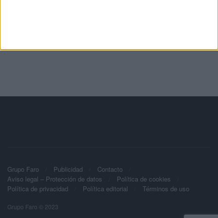
Grupo Faro
Publicidad
Contacto
Aviso legal – Protección de datos
Política de cookies
Política de privacidad
Política editorial
Términos de uso
Grupo Faro © 2023