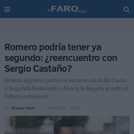
Romero podría tener ya
segundo: ¿reencuentro con
Sergio Castaño?
Ambos lograron juntos el ascenso de la AD Ceuta
a Segunda Federación. Ahora, le llegaría el salto al
fútbol profesional
Por
Brooks Beall
08/06/2026 - 12:04