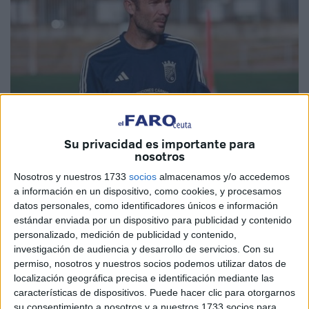
Su privacidad es importante para
nosotros
Foto: Xerez CD
Nosotros y nuestros 1733
socios
almacenamos y/o accedemos
a información en un dispositivo, como cookies, y procesamos
datos personales, como identificadores únicos e información
estándar enviada por un dispositivo para publicidad y contenido
Tras la despedida anunciada de
Antonio José Sánchez
personalizado, medición de publicidad y contenido,
investigación de audiencia y desarrollo de servicios.
Con su
como segundo entrenador de la AD Ceuta,
José Juan
permiso, nosotros y nuestros socios podemos utilizar datos de
Romero
parece haber elegido ya al que será su sustituto
localización geográfica precisa e identificación mediante las
para trabajar junto a él, codo con codo, en una nueva
características de dispositivos. Puede hacer clic para otorgarnos
temporada en
LaLiga Hypermotion
para el club caballa.
su consentimiento a nosotros y a nuestros 1733 socios para