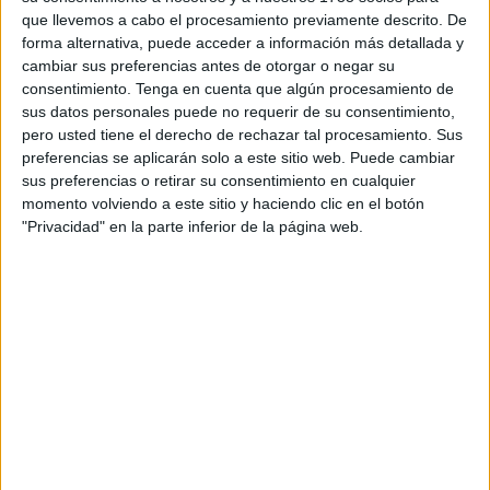
que llevemos a cabo el procesamiento previamente descrito. De
Todo apunta a que Romero volverá a encontrarse con un
forma alternativa, puede acceder a información más detallada y
cambiar sus preferencias antes de otorgar o negar su
viejo conocido en el cuerpo técnico del nuevo Ceuta:
consentimiento.
Tenga en cuenta que algún procesamiento de
Sergio Castaño
(Dos Hermanas, 1982). Un hombre de
sus datos personales puede no requerir de su consentimiento,
confianza, con el que ya coincidió y con el que, en el caso
pero usted tiene el derecho de rechazar tal procesamiento. Sus
de terminar confirmándose, volverá a compartir una nueva
preferencias se aplicarán solo a este sitio web. Puede cambiar
sus preferencias o retirar su consentimiento en cualquier
etapa en los banquillos.
momento volviendo a este sitio y haciendo clic en el botón
"Privacidad" en la parte inferior de la página web.
Testigo del ascenso del Ceuta a
Segunda RFEF
El CD Gerena fue el equipo en el que comenzó esta
relación profesional. Real Betis Deportivo, AD Ceuta,
donde estuvo dos temporadas, y CD Eldense vendrían
después. Especialmente destacado fue su paso por el club
caballa, donde militó dos temporadas.
Ambas en Tercera
RFEF antes de celebrar el
ascenso a Segunda RFEF