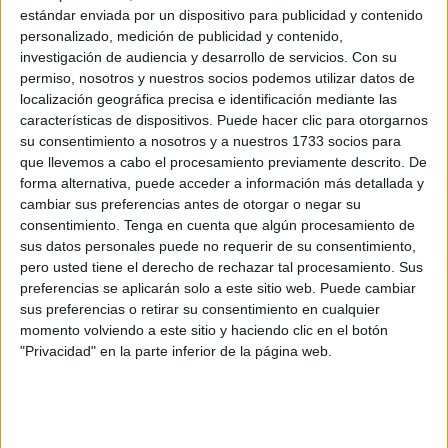
Ya son 18 puntos como locales, el mejor equipo en su
estándar enviada por un dispositivo para publicidad y contenido
casa junto a Real Sociedad B. El 75% de sus puntos son
personalizado, medición de publicidad y contenido,
investigación de audiencia y desarrollo de servicios.
Con su
como locales. El ‘Alfonso Murube’ es el pulmón de la AD
permiso, nosotros y nuestros socios podemos utilizar datos de
Ceuta.
localización geográfica precisa e identificación mediante las
características de dispositivos. Puede hacer clic para otorgarnos
“
Esto es muy fundamental para esta categoría
”,
su consentimiento a nosotros y a nuestros 1733 socios para
comentó el míster. “Esto se trata de sumar en casa e ir
que llevemos a cabo el procesamiento previamente descrito. De
arañando fuera”.
forma alternativa, puede acceder a información más detallada y
cambiar sus preferencias antes de otorgar o negar su
El entrenador no pudo mostrar más satisfacción por los
consentimiento.
Tenga en cuenta que algún procesamiento de
sus datos personales puede no requerir de su consentimiento,
puntos logrados. “Solo me queda felicitar a mis hombres”,
pero usted tiene el derecho de rechazar tal procesamiento. Sus
añadió.
“Que disfrutemos todos de estos momentos y
preferencias se aplicarán solo a este sitio web. Puede cambiar
a partir de ahí, mañana a seguir trabajando para ya
sus preferencias o retirar su consentimiento en cualquier
pensar en la Copa del Rey
”, añadió.
momento volviendo a este sitio y haciendo clic en el botón
"Privacidad" en la parte inferior de la página web.
Una montaña rusa
El equipo ha pasado una mala racha, tres derrotas