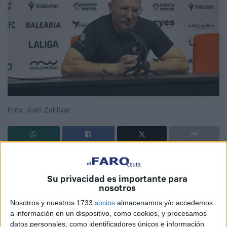
Foto: Juan Zaldívar
El técnico de la
Agrupación Deportiva Ceuta
, José Juan
Romero, ha comparecido en la rueda de prensa
post
Su privacidad es importante para
partido
al encuentro que han disputado los caballas
nosotros
contra el Burgos. Los locales han asegurado los puntos en
Nosotros y nuestros 1733
socios
almacenamos y/o accedemos
casa
con un solitario 1-0
.
a información en un dispositivo, como cookies, y procesamos
datos personales, como identificadores únicos e información