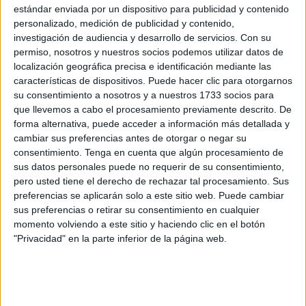
estándar enviada por un dispositivo para publicidad y contenido
Vallejo: Fer Niño avisaba de cabeza en un buen centro de
personalizado, medición de publicidad y contenido,
Iñigo Córdoba, que se fue a córner.
investigación de audiencia y desarrollo de servicios.
Con su
permiso, nosotros y nuestros socios podemos utilizar datos de
El Ceuta quedó ya hipotecado con una tarjeta amarilla a
localización geográfica precisa e identificación mediante las
Carlos Hernández en el minuto 7, donde ya tenía que tener
características de dispositivos. Puede hacer clic para otorgarnos
especial cuidado en el resto del partido
.
su consentimiento a nosotros y a nuestros 1733 socios para
que llevemos a cabo el procesamiento previamente descrito. De
forma alternativa, puede acceder a información más detallada y
cambiar sus preferencias antes de otorgar o negar su
consentimiento.
Tenga en cuenta que algún procesamiento de
sus datos personales puede no requerir de su consentimiento,
pero usted tiene el derecho de rechazar tal procesamiento. Sus
preferencias se aplicarán solo a este sitio web. Puede cambiar
sus preferencias o retirar su consentimiento en cualquier
momento volviendo a este sitio y haciendo clic en el botón
"Privacidad" en la parte inferior de la página web.