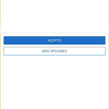
banda derecha y se plantó en el área del Ceuta.
ACEPTO
MÁS OPCIONES