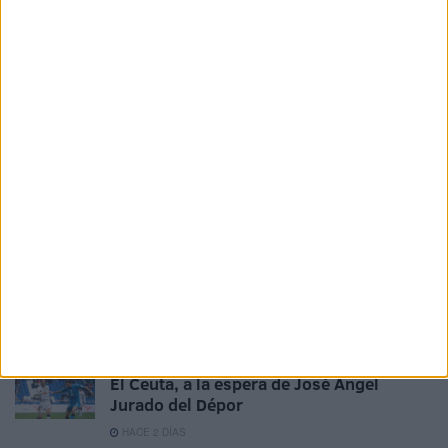
La AD Ceuta conquista el XII Trofeo de
Feria (2-1)
HACE 1 DÍA
El 'Murube' se pone a punto: todas las
obras previstas, al detalle
HACE 2 DÍAS
Aplazado el amistoso entre el Ittihad de
Tánger y el FC Barcelona
HACE 2 DÍAS
La crisis de Ceuta no frena el
compromiso de Portugal con el Mundial
2030 junto a España y Marruecos
HACE 2 DÍAS
El Ceuta, a la espera de José Ángel
Jurado del Dépor
HACE 2 DÍAS