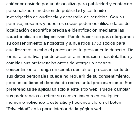
estándar enviada por un dispositivo para publicidad y contenido
“
Es un equipo que realmente mide muy bien las
personalizado, medición de publicidad y contenido,
investigación de audiencia y desarrollo de servicios.
Con su
situaciones
”, explicó Romero. “No es un equipo que
permiso, nosotros y nuestros socios podemos utilizar datos de
jueguen sin cabeza y que tengan esa inconsciencia en el
localización geográfica precisa e identificación mediante las
juego”, explicó.
características de dispositivos. Puede hacer clic para otorgarnos
su consentimiento a nosotros y a nuestros 1733 socios para
“Un equipo que sabe lo que hace, que incluso no le
que llevemos a cabo el procesamiento previamente descrito. De
importa en muchos momentos que tú lo domines porque te
forma alternativa, puede acceder a información más detallada y
cambiar sus preferencias antes de otorgar o negar su
pueden salir las transiciones”, comentó. “Es un equipo con
consentimiento.
Tenga en cuenta que algún procesamiento de
muchos matices y por eso, aunque sea joven, saben
sus datos personales puede no requerir de su consentimiento,
perfectamente lo que hacen”, subrayó.
pero usted tiene el derecho de rechazar tal procesamiento. Sus
preferencias se aplicarán solo a este sitio web. Puede cambiar
Tres partidos en una semana
sus preferencias o retirar su consentimiento en cualquier
momento volviendo a este sitio y haciendo clic en el botón
"Privacidad" en la parte inferior de la página web.