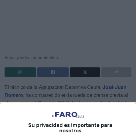
Fotos y vídeo: Joaquin Viera
El técnico de la Agrupación Deportiva Ceuta,
José Juan
Romero
, ha comparecido en la rueda de prensa previa al
choque ante el Granada CF. Este domingo, el quipo, junto
a toda la afición caballa se dirigirá a dar el todo por el todo
al estadio Nuevo Los Cármenes.
Su privacidad es importante para
nosotros
Tras caer
eliminados en Copa del Rey ante el CD