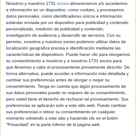
Guadalajara
, el equipo nazarí recibirá a un Ceuta que
Nosotros y nuestros 1731
socios
almacenamos y/o accedemos
a información en un dispositivo, como cookies, y procesamos
vuelve a su competición importante en la búsqueda de la
datos personales, como identificadores únicos e información
necesitada permanencia. “
A seguir haciendo las coas
estándar enviada por un dispositivo para publicidad y contenido
igual de bien que lo estamos haciendo, si seguimos así
personalizado, medición de publicidad y contenido,
estaremos cerca de traer algo de allí
”, comentó el míster
investigación de audiencia y desarrollo de servicios.
Con su
en la rueda de prensa.
permiso, nosotros y nuestros socios podemos utilizar datos de
localización geográfica precisa e identificación mediante las
características de dispositivos. Puede hacer clic para otorgarnos
Ausencias
su consentimiento a nosotros y a nuestros 1731 socios para
que llevemos a cabo el procesamiento previamente descrito. De
El equipo viene con varias bajas, jugadores
forma alternativa, puede acceder a información más detallada y
cambiar sus preferencias antes de otorgar o negar su
recuperándose y algunos de ellos que aún no están
consentimiento.
Tenga en cuenta que algún procesamiento de
disponibles. Hasta el último entreno, el del sábado, no
sus datos personales puede no requerir de su consentimiento,
estará todo claro.
pero usted tiene el derecho de rechazar tal procesamiento. Sus
preferencias se aplicarán solo a este sitio web. Puede cambiar
A pesar de ello hay varias bajas claras. Manu Sánchez no
sus preferencias o retirar su consentimiento en cualquier
va a estar, al igual que Bassinga, que recibió un golpe en
momento volviendo a este sitio y haciendo clic en el botón
la zona frágil y se vuelve a caer. El técnico detalló que
"Privacidad" en la parte inferior de la página web.
Salvi Sánchez ha vuelto a los entrenos de grupo y que