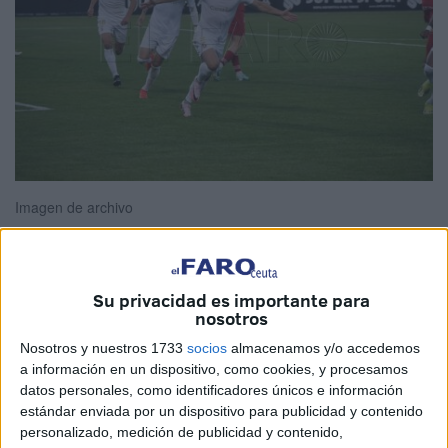
Imagen de archivo
Su privacidad es importante para
El pasado mes de junio la
AD Ceuta
confirmó que
Rodri
nosotros
Ríos
dejaba la entidad tras tres temporadas en las que
Nosotros y nuestros 1733
socios
almacenamos y/o accedemos
defendió el escudo del club. El equipo confirmó que no
a información en un dispositivo, como cookies, y procesamos
contaba para
los planes de Segunda División
.
datos personales, como identificadores únicos e información
estándar enviada por un dispositivo para publicidad y contenido
El jugador lleva desde entonces sin equipo,
recibiendo
personalizado, medición de publicidad y contenido,