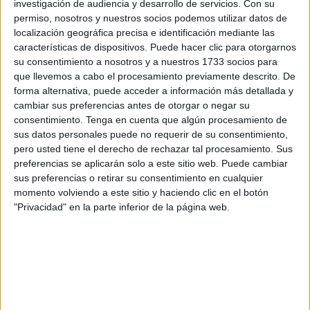
ofertas y haciendo ofrecimientos
. Es en esos
investigación de audiencia y desarrollo de servicios.
Con su
movimientos que se ha podido saber, gracias a Ángel
permiso, nosotros y nuestros socios podemos utilizar datos de
localización geográfica precisa e identificación mediante las
García, también conocido como ‘Cazurreando’, que el
características de dispositivos. Puede hacer clic para otorgarnos
jugador le habría manifestado a la
Cultural y Deportiva
su consentimiento a nosotros y a nuestros 1733 socios para
Leonesa
su deseo de volver al club. Ya militó en el club
que llevemos a cabo el procesamiento previamente descrito. De
leonés en la temporada 17-18, también en Segunda
forma alternativa, puede acceder a información más detallada y
cambiar sus preferencias antes de otorgar o negar su
División.
consentimiento.
Tenga en cuenta que algún procesamiento de
sus datos personales puede no requerir de su consentimiento,
Aun así, según las mismas informaciones, dos equipos
pero usted tiene el derecho de rechazar tal procesamiento. Sus
pretenden al ariete. El primero es el Marbella FC, de
preferencias se aplicarán solo a este sitio web. Puede cambiar
Primera Federación, que lo quiere como parte del proyecto
sus preferencias o retirar su consentimiento en cualquier
que busca ascender a
La Liga Hypermotion
. El otro
momento volviendo a este sitio y haciendo clic en el botón
"Privacidad" en la parte inferior de la página web.
equipo es el
Intercity CF
, que, si bien descendieron a
Segunda Federación, están haciendo grandes inversiones
para rebotar y volver a la categoría de la que bajaron esta
temporada; y Rodri parece ser parte de interés en este
plan.