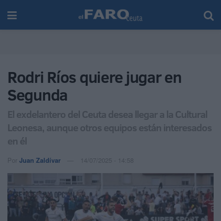
Rodri Ríos quiere jugar en
Segunda
El exdelantero del Ceuta desea llegar a la Cultural
Leonesa, aunque otros equipos están interesados
en él
Por
Juan Zaldívar
14/07/2025 - 14:58