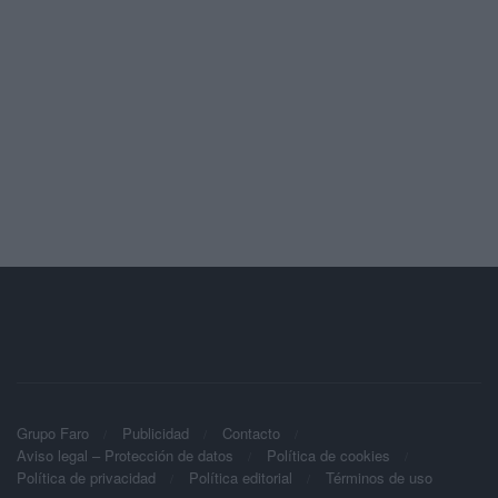
Grupo Faro
Publicidad
Contacto
Aviso legal – Protección de datos
Política de cookies
Política de privacidad
Política editorial
Términos de uso