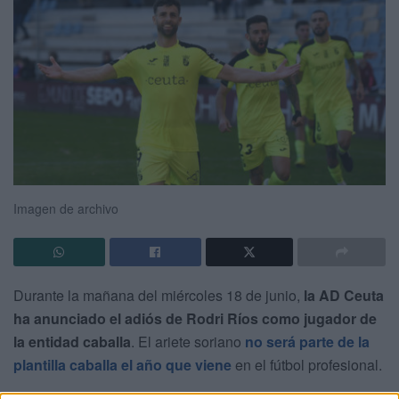
Imagen de archivo
Durante la mañana del miércoles 18 de junio,
la AD Ceuta
ha anunciado el adiós de Rodri Ríos como jugador de
la entidad caballa
. El ariete soriano
no será parte de la
plantilla caballa el año que viene
en el fútbol profesional.