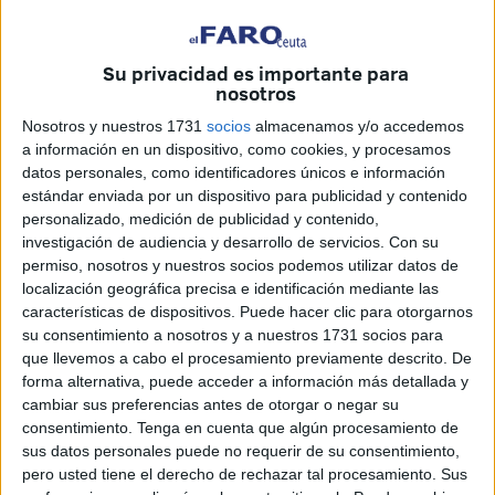
“Hoy nos toca despedirnos de alguien muy especial.
Rodri
Ríos dice adiós a nuestro club tras vivir juntos una
etapa inolvidable
llena de retos, lucha, entrega y, sobre
Su privacidad es importante para
todo, grandes logros y desafíos”, anuncia el club en un
nosotros
comunicado.
Nosotros y nuestros 1731
socios
almacenamos y/o accedemos
a información en un dispositivo, como cookies, y procesamos
Agradecimiento público
datos personales, como identificadores únicos e información
estándar enviada por un dispositivo para publicidad y contenido
personalizado, medición de publicidad y contenido,
El club ha querido agradecer sus servicios al equipo
investigación de audiencia y desarrollo de servicios.
Con su
desde que llegó a la ciudad: “Llegaste en un momento
permiso, nosotros y nuestros socios podemos utilizar datos de
complicado, cuando más necesitábamos compromiso y
localización geográfica precisa e identificación mediante las
características de dispositivos. Puede hacer clic para otorgarnos
coraje. Y no solo estuviste a la altura, fuiste un ejemplo.
su consentimiento a nosotros y a nuestros 1731 socios para
Gracias a tu trabajo incansable y tu implicación total
,
que llevemos a cabo el procesamiento previamente descrito. De
conseguimos una salvación histórica, soñamos con un
forma alternativa, puede acceder a información más detallada y
playoff de ascenso y, finalmente, celebramos juntos el tan
cambiar sus preferencias antes de otorgar o negar su
consentimiento.
Tenga en cuenta que algún procesamiento de
ansiado y
deseado ascenso a LALIGA HYPERMOTION
”,
sus datos personales puede no requerir de su consentimiento,
anuncian en un comunicado. “Has sido una pieza clave
pero usted tiene el derecho de rechazar tal procesamiento. Sus
dentro y fuera del campo, un líder y un compañero