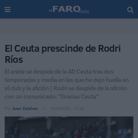
El Ceuta prescinde de Rodri
Ríos
El ariete se despide de la AD Ceuta tras dos
temporadas y media en las que he dejo huella en
el club y la afición | Rodri se despide de la afición
con un comunicado: "Gracias Ceuta"
Por
Juan Zaldívar
18/06/2025 - 11:39